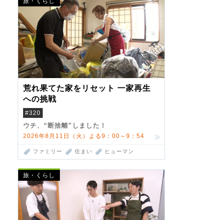
旅・くらし
荒れ果てた家をリセット 一家再生
への挑戦
#320
ウチ、“断捨離”しました！
2026年8月11日（火）よる9：00～9：54
ファミリー
住まい
ヒューマン
旅・くらし