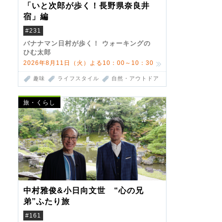
「いと次郎が歩く！長野県奈良井
宿」編
#231
バナナマン日村が歩く！ ウォーキングの
ひむ太郎
2026年8月11日（火）よる10：00～10：30
趣味
ライフスタイル
自然・アウトドア
旅・くらし
中村雅俊&小日向文世 “心の兄
弟”ふたり旅
#161