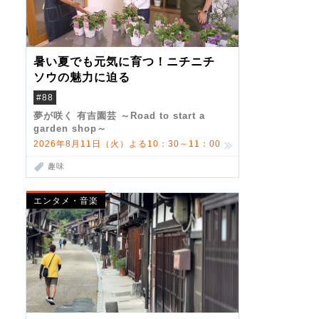
暑い夏でも元気に育つ！ニチニチ
ソウの魅力に迫る
#88
夢が咲く 有吉園芸 ～Road to start a
garden shop～
2026年8月11日（火）よる10：30～11：00
趣味
エンタメ・音楽