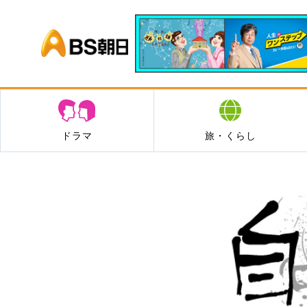
BS朝日
ドラマ
旅・くらし