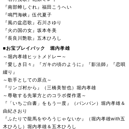
『南部蝉しぐれ』福田こうへい
『鳴門海峡』伍代夏子
『風の盆恋歌』石川さゆり
『火の国の女』坂本冬美
『長良川艶歌』五木ひろし
■お宝プレイバック 堀内孝雄
～堀内孝雄ヒットメドレー～
『愛しき日々』『ガキの頃のように』『影法師』『恋唄
綴り』
～歌手としての原点～
『リンゴ村から』（三橋美智也）堀内孝雄
～尊敬する先輩方とのコラボ傑作選～
『「いちご白書」をもう一度』（バンバン）堀内孝雄＆
由紀さおり
『ふたりで龍馬をやろうじゃないか』（堀内孝雄with五
木ひろし）堀内孝雄＆五木ひろし