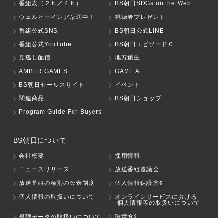
番組表（２Ｋ／４Ｋ）
BS朝日SDGs on the Web
ウェルビーイング放送中！
視聴者プレゼント
番組公式SNS
BS朝日公式LINE
番組公式YouTube
BS朝日エピソード０
見逃し配信
地方創生
AMBER GAMES
GAME A
BS朝日セールスサイト
イベント
関連商品
BS朝日ショップ
Program Guide For Buyers
BS朝日について
会社概要
採用情報
ニュースリリース
放送番組審議会
放送番組の種別の公表制度
個人情報保護方針
個人情報の取扱いについて
オンラインサービスにおける
個人情報等の取扱いについて
視聴データの取扱いについて
環境方針