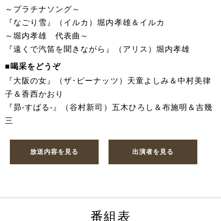
～プラチナソング～
『なごり雪』（イルカ）堀内孝雄＆イルカ
～堀内孝雄 代表曲～
『遠くで汽笛を聞きながら』（アリス）堀内孝雄
■喝采をどうぞ
『大阪の女』（ザ･ピーナッツ）天童よしみ＆中村美律
子＆香西かおり
『昴-すばる-』（谷村新司）五木ひろし＆布施明＆吉幾
三
放送内容を見る
出演者を見る
番組表