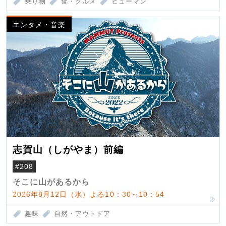
乗り物
食・グルメ
ヒューマン
エンタメ・音楽
志賀山（しがやま）前編
#208
そこに山があるから
2026年8月12日（水）よる10：30～10：54
趣味
自然・アウトドア