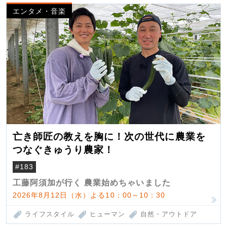
エンタメ・音楽
亡き師匠の教えを胸に！次の世代に農業を
つなぐきゅうり農家！
#183
工藤阿須加が行く 農業始めちゃいました
2026年8月12日（水）よる10：00～10：30
ライフスタイル
ヒューマン
自然・アウトドア