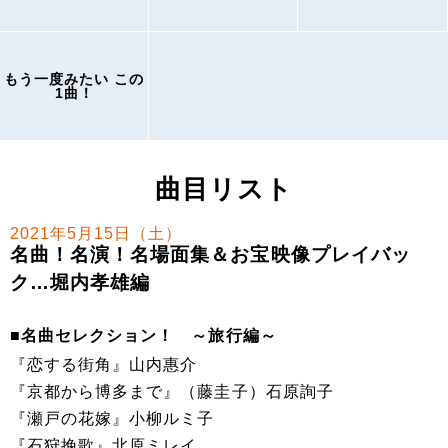
もう一度みたい この
1曲！
曲目リスト
2021年5月15日（土）
名曲！名演！名場面集＆お宝映像プレイバッ
ク…堀内孝雄編
■名曲セレクション！ ～旅行編～
『恋する街角』山内惠介
『京都から博多まで』（藤圭子）石原詢子
『瀬戸の花嫁』小柳ルミ子
『石狩挽歌』北原ミレイ