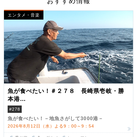
おすすめ情報
エンタメ・音楽
魚が食べたい！＃２７８ 長崎県壱岐・勝
本港
（クロマグロ）
#278
魚が食べたい！－地魚さがして3000港－
2026年8月12日（水）よる9：00～9：54