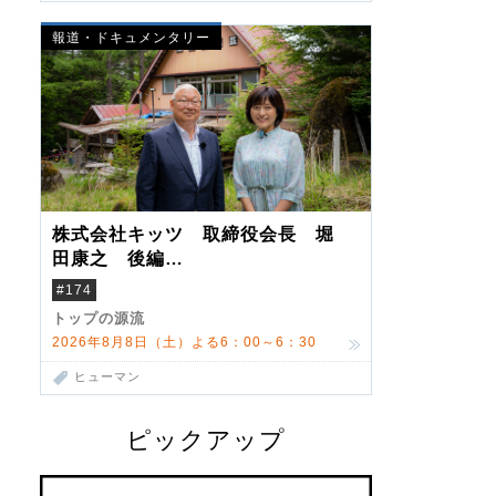
報道・ドキュメンタリー
株式会社キッツ 取締役会長 堀
田康之 後編
米国駐在でも浮かんだ八ヶ岳 山
#174
小屋を営んだ父母
トップの源流
2026年8月8日（土）よる6：00～6：30
ヒューマン
ピックアップ