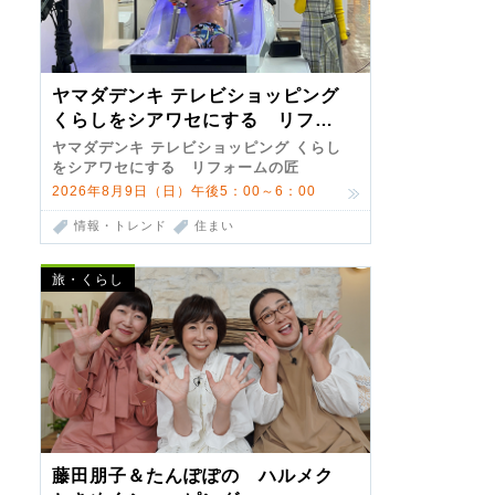
ヤマダデンキ テレビショッピング
くらしをシアワセにする リフォ
ームの匠 第7弾
ヤマダデンキ テレビショッピング くらし
をシアワセにする リフォームの匠
2026年8月9日（日）午後5：00～6：00
情報・トレンド
住まい
旅・くらし
藤田朋子＆たんぽぽの ハルメク