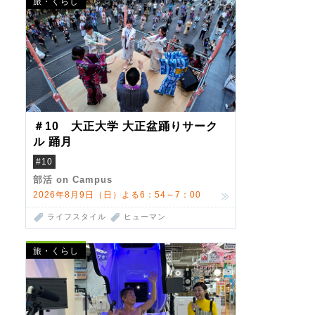
旅・くらし
＃10 大正大学 大正盆踊りサーク
ル 踊月
#10
部活 on Campus
2026年8月9日（日）よる6：54～7：00
ライフスタイル
ヒューマン
旅・くらし