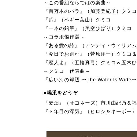
～この番組ならではの楽曲～
『百万本のバラ』（加藤登紀子）クミコ
『爪』（ペギー葉山）クミコ
『一本の鉛筆』（美空ひばり）クミコ
～コラボ傑作選～
『ある愛の詩』（アンディ・ウィリアム
『今日でお別れ』（菅原洋一）クミコ＆
『恋人よ』（五輪真弓）クミコ＆五木ひ
～クミコ 代表曲～
『広い河の岸辺 〜The Water Is 
■喝采をどうぞ
『麦畑』（オヨネーズ）市川由紀乃＆福
『３年目の浮気』（ヒロシ＆キーボー）