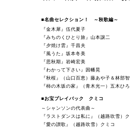
■名曲セレクション！ ～秋歌編～
『金木犀』伍代夏子
『みちのくひとり旅』山本譲二
『夕焼け雲』千昌夫
『風うた』坂本冬美
『思秋期』岩崎宏美
『わかって下さい』因幡晃
『秋桜』（山口百恵）藤あや子＆林部智
『柿の木坂の家』（青木光一）五木ひろ
■お宝プレイバック クミコ
～シャンソンの代表曲～
『ラストダンスは私に』（越路吹雪）ク
『愛の讃歌』（越路吹雪）クミコ