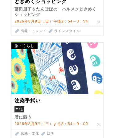
ときめくショッピング
藤田朋子＆たんぽぽの ハルメクときめく
ショッピング
2026年8月9日（日）午後2：54～3：54
情報・トレンド
ライフスタイル
旅・くらし
注染手拭い
#71
暦に願う
2026年8月9日（日）よる8：54～9：00
伝統・文化
四季