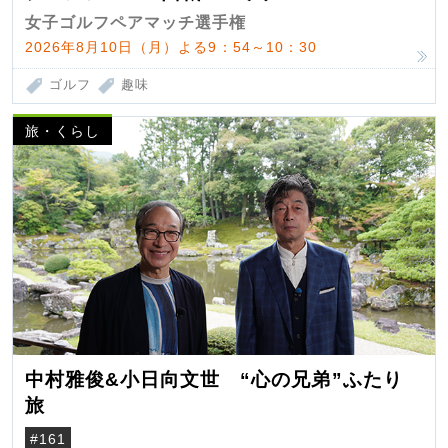
女子ゴルフペアマッチ選手権
2026年8月10日（月）よる9：54～10：30
ゴルフ
趣味
旅・くらし
中村雅俊&小日向文世 “心の兄弟”ふたり
旅
#161