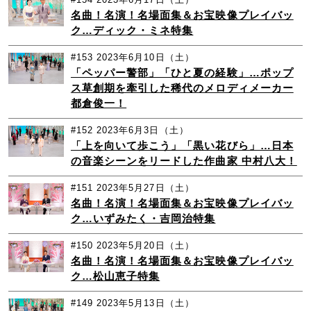
名曲！名演！名場面集＆お宝映像プレイバッ
ク…ディック・ミネ特集
#153
2023年6月10日（土）
「ペッパー警部」「ひと夏の経験」…ポップ
ス草創期を牽引した稀代のメロディメーカー
都倉俊一！
#152
2023年6月3日（土）
「上を向いて歩こう」「黒い花びら」…日本
の音楽シーンをリードした作曲家 中村八大！
#151
2023年5月27日（土）
名曲！名演！名場面集＆お宝映像プレイバッ
ク…いずみたく・吉岡治特集
#150
2023年5月20日（土）
名曲！名演！名場面集＆お宝映像プレイバッ
ク…松山恵子特集
#149
2023年5月13日（土）