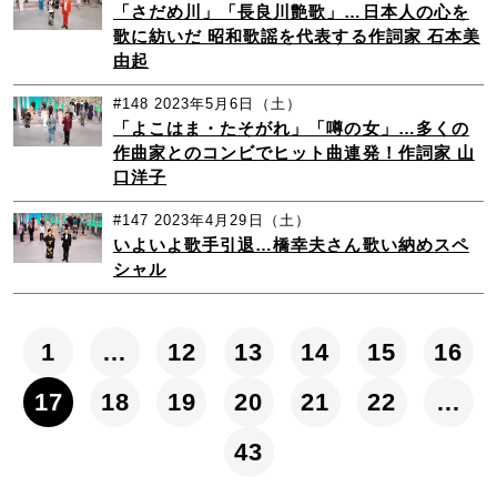
「さだめ川」「長良川艶歌」…日本人の心を
歌に紡いだ 昭和歌謡を代表する作詞家 石本美
由起
#148
2023年5月6日（土）
「よこはま・たそがれ」「噂の女」…多くの
作曲家とのコンビでヒット曲連発！作詞家 山
口洋子
#147
2023年4月29日（土）
いよいよ歌手引退…橋幸夫さん歌い納めスペ
シャル
1
…
12
13
14
15
16
17
18
19
20
21
22
…
43