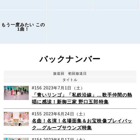
もう一度みたい この
1曲！
バックナンバー
放送回
初回放送日
タイトル
#156
2023年7月1日（土）
「青いリンゴ」「私鉄沿線」…歌手仲間の熱
唱に感涙！新御三家 野口五郎特集
#155
2023年6月24日（土）
名曲！名演！名場面集＆お宝映像プレイバッ
ク…グループサウンズ特集
#154
2023年6月17日（土）