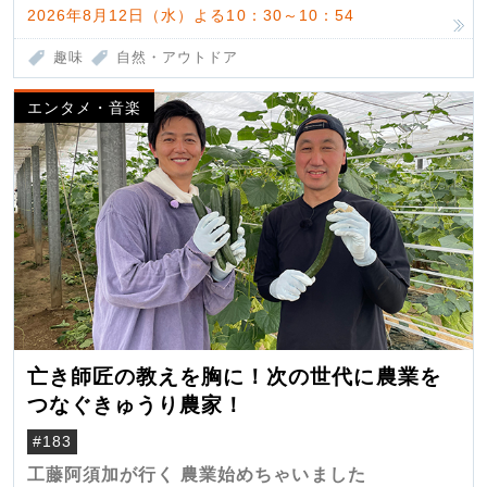
2026年8月12日（水）よる10：30～10：54
趣味
自然・アウトドア
エンタメ・音楽
亡き師匠の教えを胸に！次の世代に農業を
つなぐきゅうり農家！
#183
工藤阿須加が行く 農業始めちゃいました