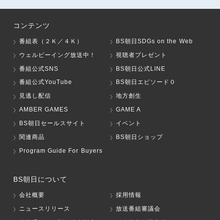
コンテンツ
番組表（２Ｋ／４Ｋ）
BS朝日SDGs on the Web
ウェルビーイング放送中！
視聴者プレゼント
番組公式SNS
BS朝日公式LINE
番組公式YouTube
BS朝日エピソード０
見逃し配信
地方創生
AMBER GAMES
GAME A
BS朝日セールスサイト
イベント
関連商品
BS朝日ショップ
Program Guide For Buyers
BS朝日について
会社概要
採用情報
ニュースリリース
放送番組審議会