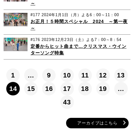
～
#177
2024年1月1日（月）よる6：00～11：00
お正月！５時間スペシャル 2024 ～第一夜
～
#176
2023年12月23日（土）よる7：00～8：54
定番からヒット曲まで…クリスマス・ウイン
ターソング特集
1
…
9
10
11
12
13
14
15
16
17
18
19
…
43
アーカイブはこちら