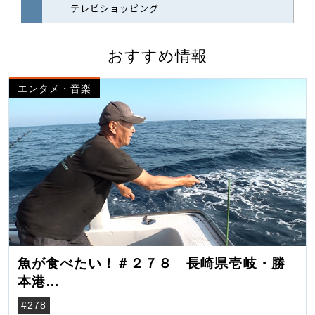
おすすめ情報
エンタメ・音楽
魚が食べたい！＃２７８ 長崎県壱岐・勝
本港
（クロマグロ）
#278