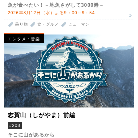
魚が食べたい！－地魚さがして3000港－
2026年8月12日（水）よる9：00～9：54
乗り物
食・グルメ
ヒューマン
エンタメ・音楽
志賀山（しがやま）前編
#208
そこに山があるから