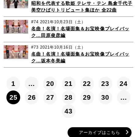
昭和を代表する歌姫 テレサ・テン 島倉千代子
美空ひばりトリビュート集ほか 全22曲
#74
2021年10月23日（土）
名曲！名演！名場面集＆お宝映像プレイバッ
ク…田原俊彦編
#73
2021年10月16日（土）
名曲！名演！名場面集＆お宝映像プレイバッ
ク…坂本冬美編
1
…
20
21
22
23
24
25
26
27
28
29
30
…
43
アーカイブはこちら