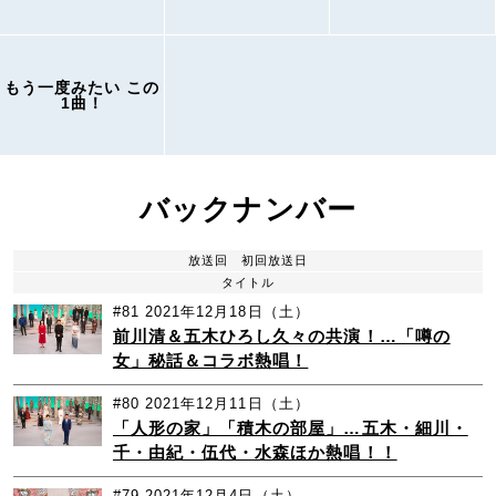
もう一度みたい この
1曲！
バックナンバー
放送回
初回放送日
タイトル
#81
2021年12月18日（土）
前川清＆五木ひろし久々の共演！…「噂の
女」秘話＆コラボ熱唱！
#80
2021年12月11日（土）
「人形の家」「積木の部屋」…五木・細川・
千・由紀・伍代・水森ほか熱唱！！
#79
2021年12月4日（土）