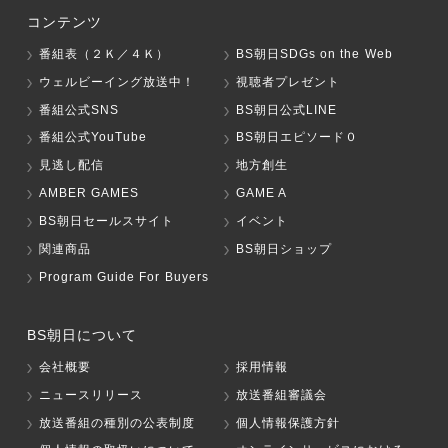
コンテンツ
番組表（２Ｋ／４Ｋ）
BS朝日SDGs on the Web
ウェルビーイング放送中！
視聴者プレゼント
番組公式SNS
BS朝日公式LINE
番組公式YouTube
BS朝日エピソード０
見逃し配信
地方創生
AMBER GAMES
GAME A
BS朝日セールスサイト
イベント
関連商品
BS朝日ショップ
Program Guide For Buyers
BS朝日について
会社概要
採用情報
ニュースリリース
放送番組審議会
放送番組の種別の公表制度
個人情報保護方針