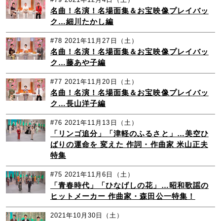
名曲！名演！名場面集＆お宝映像プレイバッ
ク…細川たかし編
#78
2021年11月27日（土）
名曲！名演！名場面集＆お宝映像プレイバッ
ク…藤あや子編
#77
2021年11月20日（土）
名曲！名演！名場面集＆お宝映像プレイバッ
ク…長山洋子編
#76
2021年11月13日（土）
「リンゴ追分」「津軽のふるさと」…美空ひ
ばりの運命を 変えた 作詞・作曲家 米山正夫
特集
#75
2021年11月6日（土）
「青春時代」「ひなげしの花」…昭和歌謡の
ヒットメーカー 作曲家・森田公一特集！
2021年10月30日（土）