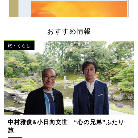
おすすめ情報
旅・くらし
中村雅俊&小日向文世 “心の兄弟”ふたり
旅