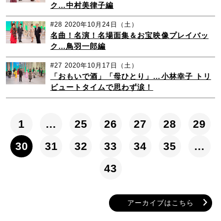
ク…中村美律子編
#28
2020年10月24日（土）
名曲！名演！名場面集＆お宝映像プレイバッ
ク…鳥羽一郎編
#27
2020年10月17日（土）
「おもいで酒」「母ひとり」…小林幸子 トリ
ビュートタイムで思わず涙！
1
…
25
26
27
28
29
30
31
32
33
34
35
…
43
アーカイブはこちら