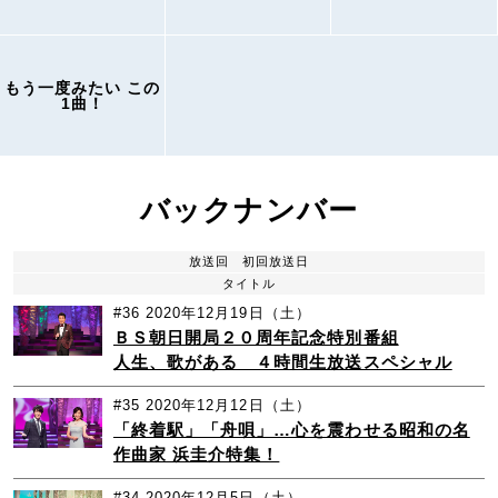
もう一度みたい この
1曲！
バックナンバー
放送回
初回放送日
タイトル
#36
2020年12月19日（土）
ＢＳ朝日開局２０周年記念特別番組
人生、歌がある ４時間生放送スペシャル
#35
2020年12月12日（土）
「終着駅」「舟唄」…心を震わせる昭和の名
作曲家 浜圭介特集！
#34
2020年12月5日（土）