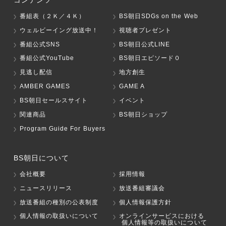
番組表（２Ｋ／４Ｋ）
BS朝日SDGs on the Web
ウェルビーイング放送中！
視聴者プレゼント
番組公式SNS
BS朝日公式LINE
番組公式YouTube
BS朝日エピソード０
見逃し配信
地方創生
AMBER GAMES
GAME A
BS朝日セールスサイト
イベント
関連商品
BS朝日ショップ
Program Guide For Buyers
BS朝日について
会社概要
採用情報
ニュースリリース
放送番組審議会
放送番組の種別の公表制度
個人情報保護方針
個人情報の取扱いについて
オンラインサービスにおける
個人情報等の取扱いについて