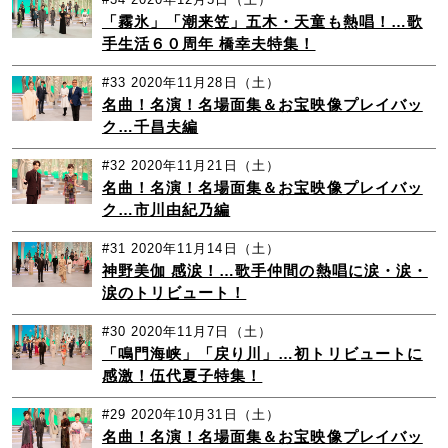
「霧氷」「潮来笠」五木・天童も熱唱！…歌
手生活６０周年 橋幸夫特集！
#33
2020年11月28日（土）
名曲！名演！名場面集＆お宝映像プレイバッ
ク…千昌夫編
#32
2020年11月21日（土）
名曲！名演！名場面集＆お宝映像プレイバッ
ク…市川由紀乃編
#31
2020年11月14日（土）
神野美伽 感涙！…歌手仲間の熱唱に涙・涙・
涙のトリビュート！
#30
2020年11月7日（土）
「鳴門海峡」「戻り川」…初トリビュートに
感激！伍代夏子特集！
#29
2020年10月31日（土）
名曲！名演！名場面集＆お宝映像プレイバッ