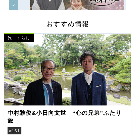
おすすめ情報
旅・くらし
中村雅俊&小日向文世 “心の兄弟”ふたり
旅
#161