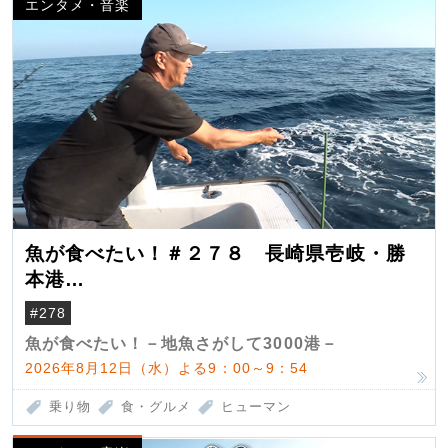
エンタメ・音楽
魚が食べたい！＃２７８ 長崎県壱岐・勝
本港
（クロマグロ）
#278
魚が食べたい！－地魚さがして3000港－
2026年8月12日（水）よる9：00～9：54
乗り物
食・グルメ
ヒューマン