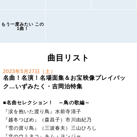
もう一度みたい この
1曲！
曲目リスト
2023年5月27日（土）
名曲！名演！名場面集＆お宝映像プレイバッ
ク…いずみたく・吉岡治特集
■名曲セレクション！ ～鳥の歌編～
『涙を抱いた渡り鳥』水前寺清子
『越冬つばめ』（森昌子）市川由紀乃
『雪の渡り鳥』（三波春夫）三山ひろし
『北のウミネコ』キム・ヨンジャ