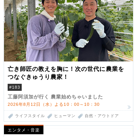
亡き師匠の教えを胸に！次の世代に農業を
つなぐきゅうり農家！
#183
工藤阿須加が行く 農業始めちゃいました
2026年8月12日（水）よる10：00～10：30
ライフスタイル
ヒューマン
自然・アウトドア
エンタメ・音楽