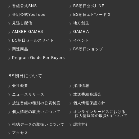
番組公式SNS
BS朝日公式LINE
番組公式YouTube
BS朝日エピソード０
見逃し配信
地方創生
AMBER GAMES
GAME A
BS朝日セールスサイト
イベント
関連商品
BS朝日ショップ
Program Guide For Buyers
BS朝日について
会社概要
採用情報
ニュースリリース
放送番組審議会
放送番組の種別の公表制度
個人情報保護方針
個人情報の取扱いについて
オンラインサービスにおける
個人情報等の取扱いについて
視聴データの取扱いについて
環境方針
アクセス