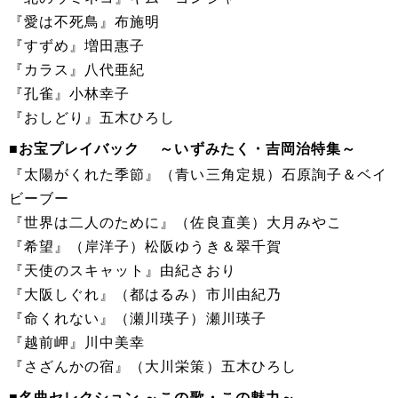
『愛は不死鳥』布施明
『すずめ』増田惠子
『カラス』八代亜紀
『孔雀』小林幸子
『おしどり』五木ひろし
■お宝プレイバック ～いずみたく・吉岡治特集～
『太陽がくれた季節』（青い三角定規）石原詢子＆ベイ
ビーブー
『世界は二人のために』（佐良直美）大月みやこ
『希望』（岸洋子）松阪ゆうき＆翠千賀
『天使のスキャット』由紀さおり
『大阪しぐれ』（都はるみ）市川由紀乃
『命くれない』（瀬川瑛子）瀬川瑛子
『越前岬』川中美幸
『さざんかの宿』（大川栄策）五木ひろし
■名曲セレクション ～この歌・この魅力～