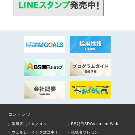
コンテンツ
番組表（２Ｋ／４Ｋ）
BS朝日SDGs on the Web
ウェルビーイング放送中！
視聴者プレゼント