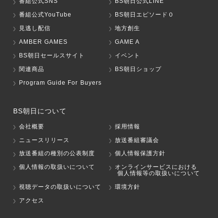
番組公式SNS
BS朝日公式LINE
番組公式YouTube
BS朝日エピソード０
見逃し配信
地方創生
AMBER GAMES
GAME A
BS朝日セールスサイト
イベント
関連商品
BS朝日ショップ
Program Guide For Buyers
BS朝日について
会社概要
採用情報
ニュースリリース
放送番組審議会
放送番組の種別の公表制度
個人情報保護方針
個人情報の取扱いについて
オンラインサービスにおける
個人情報等の取扱いについて
視聴データの取扱いについて
環境方針
アクセス