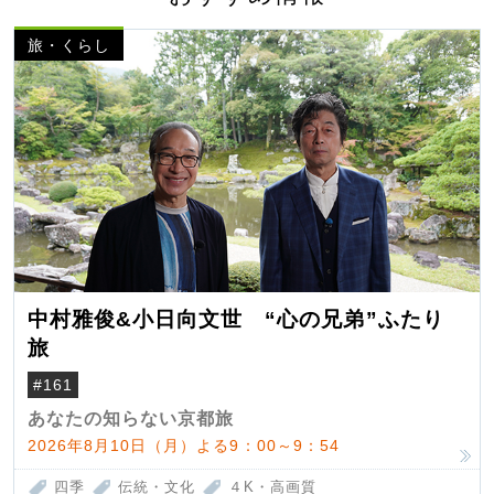
旅・くらし
中村雅俊&小日向文世 “心の兄弟”ふたり
旅
#161
あなたの知らない京都旅
2026年8月10日（月）よる9：00～9：54
四季
伝統・文化
４K・高画質