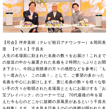
【司会】坪井直樹（テレビ朝日アナウンサー）＆岡田美
里 【ゲスト】千昌夫
人生の名場面に刻まれた名曲の数々をお届け！これまで
の放送の中から厳選された名曲を２時間たっぷりとお聞
き下さい。今回は視聴者の方々の感想などを参考に「も
う一度みたい この1曲！」として、ご要望の多かった
名曲を中心にお届けします。更に名曲の数々を様々な歌
い手の方々が歌唱された名場面とともにお届けする「お
宝プレイバック」のコーナーでは、70代最後の年を迎
えた今も心のどこかに故郷の原風景があるという千昌夫
を特集します。古き良き日本人の心の故郷が唄われた名