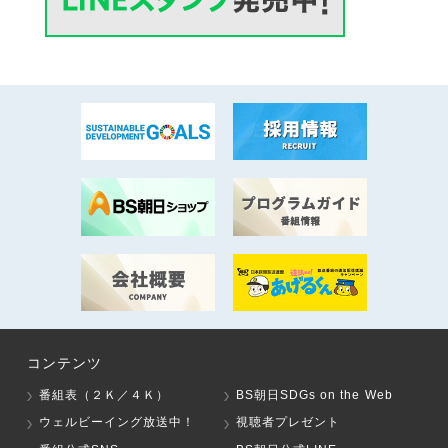
コンテンツ
番組表（２Ｋ／４Ｋ）
BS朝日SDGs on the Web
ウェルビーイング放送中！
視聴者プレゼント