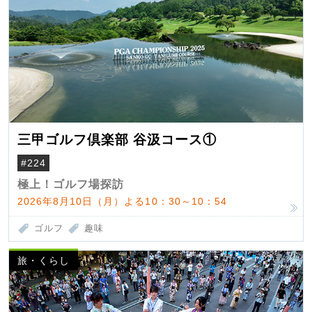
三甲ゴルフ倶楽部 谷汲コース①
#224
極上！ゴルフ場探訪
2026年8月10日（月）よる10：30～10：54
ゴルフ
趣味
旅・くらし