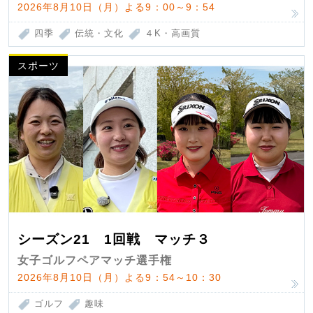
2026年8月10日（月）よる9：00～9：54
四季
伝統・文化
４K・高画質
スポーツ
シーズン21 1回戦 マッチ３
女子ゴルフペアマッチ選手権
2026年8月10日（月）よる9：54～10：30
ゴルフ
趣味