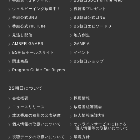
番組表（２Ｋ／４Ｋ）
BS朝日SDGs on the Web
ウェルビーイング放送中！
視聴者プレゼント
番組公式SNS
BS朝日公式LINE
番組公式YouTube
BS朝日エピソード０
見逃し配信
地方創生
AMBER GAMES
GAME A
BS朝日セールスサイト
イベント
関連商品
BS朝日ショップ
Program Guide For Buyers
BS朝日について
会社概要
採用情報
ニュースリリース
放送番組審議会
放送番組の種別の公表制度
個人情報保護方針
個人情報の取扱いについて
オンラインサービスにおける
個人情報等の取扱いについて
視聴データの取扱いについて
環境方針