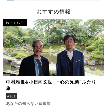
おすすめ情報
旅・くらし
中村雅俊&小日向文世 “心の兄弟”ふたり
旅
#161
あなたの知らない京都旅