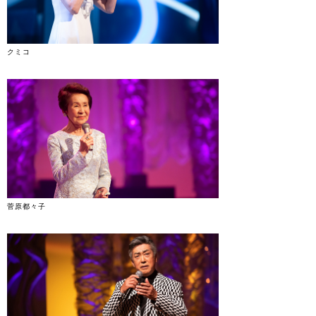
クミコ
菅原都々子