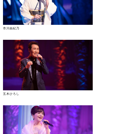
市川由紀乃
五木ひろし