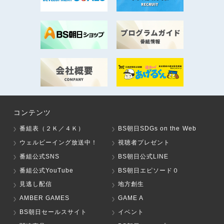
コンテンツ
番組表（２Ｋ／４Ｋ）
BS朝日SDGs on the Web
ウェルビーイング放送中！
視聴者プレゼント
番組公式SNS
BS朝日公式LINE
番組公式YouTube
BS朝日エピソード０
見逃し配信
地方創生
AMBER GAMES
GAME A
BS朝日セールスサイト
イベント