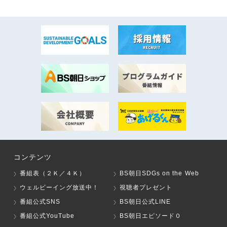
コンテンツ
番組表（２Ｋ／４Ｋ）
BS朝日SDGs on the Web
ウェルビーイング放送中！
視聴者プレゼント
番組公式SNS
BS朝日公式LINE
番組公式YouTube
BS朝日エピソード０