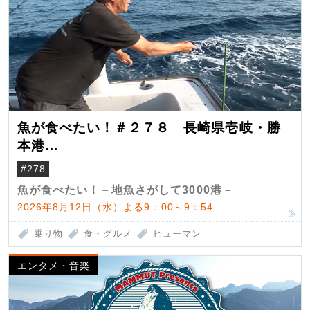
魚が食べたい！＃２７８ 長崎県壱岐・勝
本港
（クロマグロ）
#278
魚が食べたい！－地魚さがして3000港－
2026年8月12日（水）よる9：00～9：54
乗り物
食・グルメ
ヒューマン
エンタメ・音楽