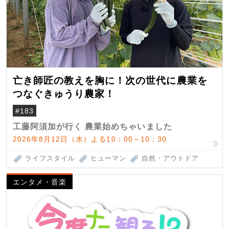
亡き師匠の教えを胸に！次の世代に農業を
つなぐきゅうり農家！
#183
工藤阿須加が行く 農業始めちゃいました
2026年8月12日（水）よる10：00～10：30
ライフスタイル
ヒューマン
自然・アウトドア
エンタメ・音楽