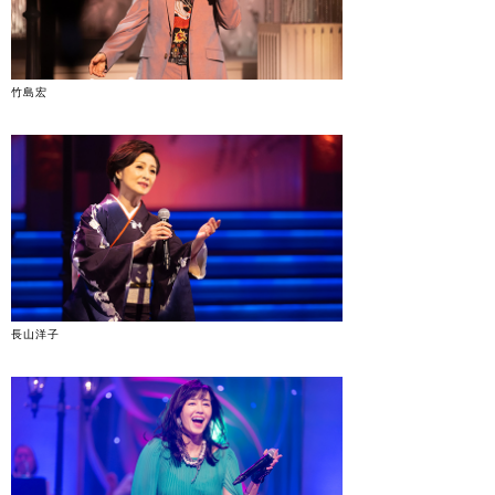
竹島宏
長山洋子