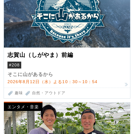
志賀山（しがやま）前編
#208
そこに山があるから
2026年8月12日（水）よる10：30～10：54
趣味
自然・アウトドア
エンタメ・音楽