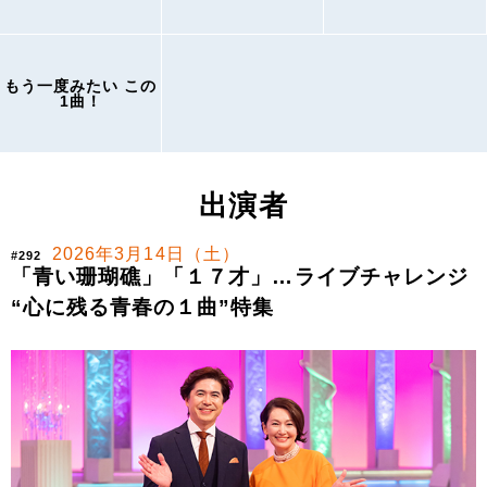
もう一度みたい この
1曲！
出演者
2026年3月14日（土）
#292
「青い珊瑚礁」「１７才」…ライブチャレンジ
“心に残る青春の１曲”特集