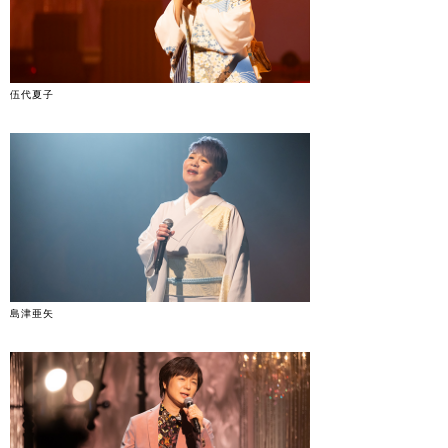
伍代夏子
島津亜矢