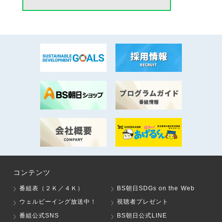
コンテンツ
番組表（２Ｋ／４Ｋ）
BS朝日SDGs on the Web
ウェルビーイング放送中！
視聴者プレゼント
番組公式SNS
BS朝日公式LINE