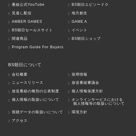
番組公式YouTube
BS朝日エピソード０
見逃し配信
地方創生
AMBER GAMES
GAME A
BS朝日セールスサイト
イベント
関連商品
BS朝日ショップ
Program Guide For Buyers
BS朝日について
会社概要
採用情報
ニュースリリース
放送番組審議会
放送番組の種別の公表制度
個人情報保護方針
個人情報の取扱いについて
オンラインサービスにおける
個人情報等の取扱いについて
視聴データの取扱いについて
環境方針
アクセス