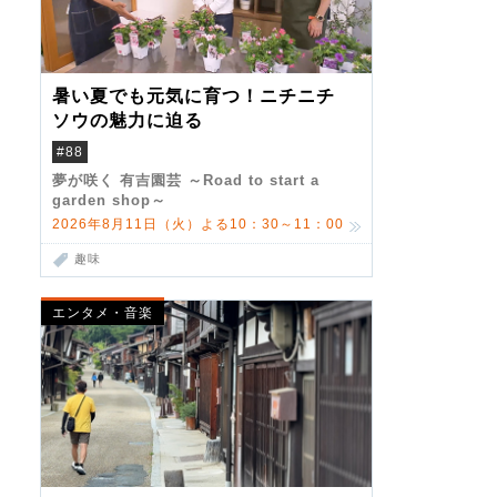
暑い夏でも元気に育つ！ニチニチ
ソウの魅力に迫る
#88
夢が咲く 有吉園芸 ～Road to start a
garden shop～
2026年8月11日（火）よる10：30～11：00
趣味
エンタメ・音楽