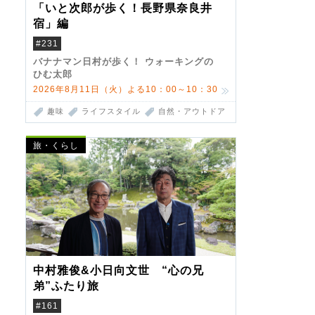
「いと次郎が歩く！長野県奈良井
宿」編
#231
バナナマン日村が歩く！ ウォーキングの
ひむ太郎
2026年8月11日（火）よる10：00～10：30
趣味
ライフスタイル
自然・アウトドア
旅・くらし
中村雅俊&小日向文世 “心の兄
弟”ふたり旅
#161