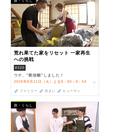
旅・くらし
荒れ果てた家をリセット 一家再生
への挑戦
#320
ウチ、“断捨離”しました！
2026年8月11日（火）よる9：00～9：54
ファミリー
住まい
ヒューマン
旅・くらし