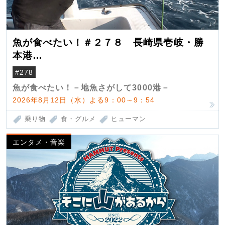
魚が食べたい！＃２７８ 長崎県壱岐・勝
本港
（クロマグロ）
#278
魚が食べたい！－地魚さがして3000港－
2026年8月12日（水）よる9：00～9：54
乗り物
食・グルメ
ヒューマン
エンタメ・音楽