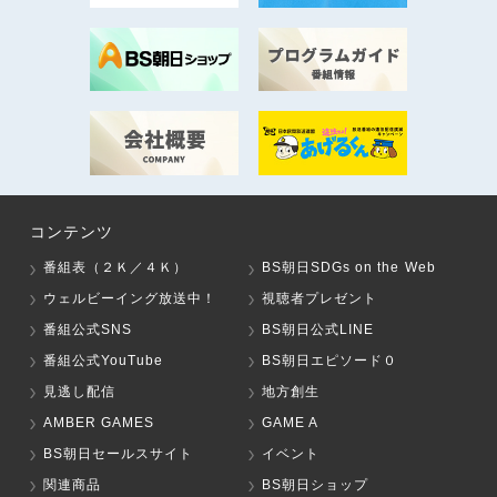
コンテンツ
番組表（２Ｋ／４Ｋ）
BS朝日SDGs on the Web
ウェルビーイング放送中！
視聴者プレゼント
番組公式SNS
BS朝日公式LINE
番組公式YouTube
BS朝日エピソード０
見逃し配信
地方創生
AMBER GAMES
GAME A
BS朝日セールスサイト
イベント
関連商品
BS朝日ショップ