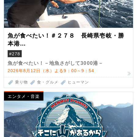
魚が食べたい！＃２７８ 長崎県壱岐・勝
本港
（クロマグロ）
#278
魚が食べたい！－地魚さがして3000港－
2026年8月12日（水）よる9：00～9：54
乗り物
食・グルメ
ヒューマン
エンタメ・音楽