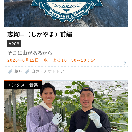
志賀山（しがやま）前編
#208
そこに山があるから
2026年8月12日（水）よる10：30～10：54
趣味
自然・アウトドア
エンタメ・音楽