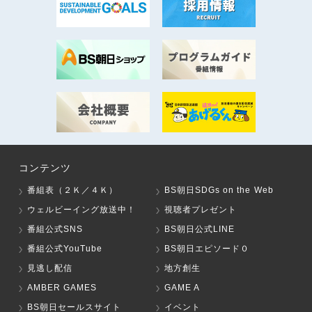
コンテンツ
番組表（２Ｋ／４Ｋ）
BS朝日SDGs on the Web
ウェルビーイング放送中！
視聴者プレゼント
番組公式SNS
BS朝日公式LINE
番組公式YouTube
BS朝日エピソード０
見逃し配信
地方創生
AMBER GAMES
GAME A
BS朝日セールスサイト
イベント