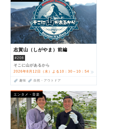
志賀山（しがやま）前編
#208
そこに山があるから
2026年8月12日（水）よる10：30～10：54
趣味
自然・アウトドア
エンタメ・音楽