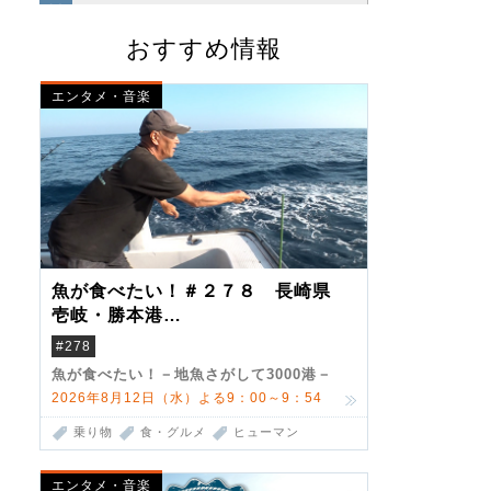
おすすめ情報
エンタメ・音楽
魚が食べたい！＃２７８ 長崎県
壱岐・勝本港
（クロマグロ）
#278
魚が食べたい！－地魚さがして3000港－
2026年8月12日（水）よる9：00～9：54
乗り物
食・グルメ
ヒューマン
エンタメ・音楽