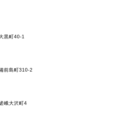
大黒町40-1
備前島町310-2
区嵯峨大沢町4