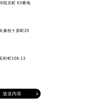
持院北町 63番地
区太秦桂ケ原町20
軒町106-13
放送内容