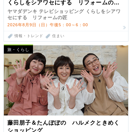
くらしをシアワセにする リフォームの
匠 第7弾
ヤマダデンキ テレビショッピング くらしをシアワ
セにする リフォームの匠
2026年8月9日（日）午後5：00～6：00
情報・トレンド
住まい
旅・くらし
藤田朋子＆たんぽぽの ハルメクときめく
ショッピング