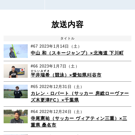
放送内容
タイトル
#67
2023年1月14日（土）
中山 和（スキージャンプ）×北海道 下川町
#66
2023年1月7日（土）
ひらい
みずき
平井
瑞希
（競泳）×愛知県刈谷市
#65
2022年12月31日（土）
カレン・ロバート（サッカー 房総ローヴァー
ズ木更津FC）×千葉県
#64
2022年12月24日（土）
寺尾憲祐（サッカー ヴィアティン三重）×三
重県 桑名市