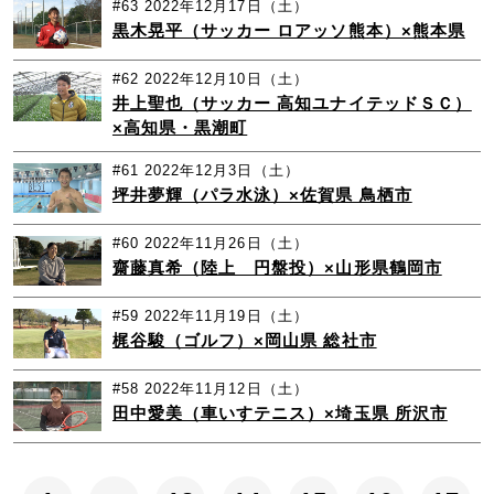
#63
2022年12月17日（土）
黒木晃平（サッカー ロアッソ熊本）×熊本県
#62
2022年12月10日（土）
井上聖也（サッカー 高知ユナイテッドＳＣ）
×高知県・黒潮町
#61
2022年12月3日（土）
坪井夢輝（パラ水泳）×佐賀県 鳥栖市
#60
2022年11月26日（土）
齋藤真希（陸上 円盤投）×山形県鶴岡市
#59
2022年11月19日（土）
梶谷駿（ゴルフ）×岡山県 総社市
#58
2022年11月12日（土）
田中愛美（車いすテニス）×埼玉県 所沢市