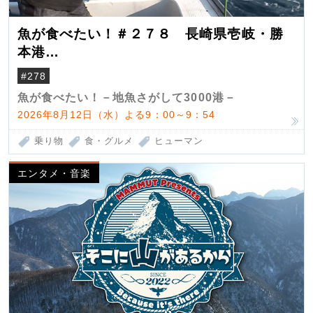
魚が食べたい！＃２７８ 長崎県壱岐・勝
本港
（クロマグロ）
#278
魚が食べたい！－地魚さがして3000港－
2026年8月12日（水）よる9：00～9：54
乗り物
食・グルメ
ヒューマン
エンタメ・音楽