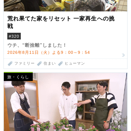
荒れ果てた家をリセット 一家再生への挑
戦
#320
ウチ、“断捨離”しました！
2026年8月11日（火）よる9：00～9：54
ファミリー
住まい
ヒューマン
旅・くらし