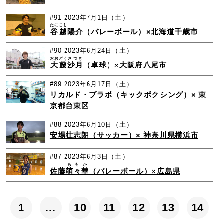
#91
2023年7月1日（土）
たにこし
谷越
陽介（バレーボール）×北海道千歳市
#90
2023年6月24日（土）
おおどう
さつき
大藤
沙月
（卓球）×大阪府八尾市
#89
2023年6月17日（土）
リカルド・ブラボ（キックボクシング）× 東
京都台東区
#88
2023年6月10日（土）
安場壮志朗（サッカー）× 神奈川県横浜市
#87
2023年6月3日（土）
ももか
佐藤
萌々華
（バレーボール）×広島県
1
…
10
11
12
13
14