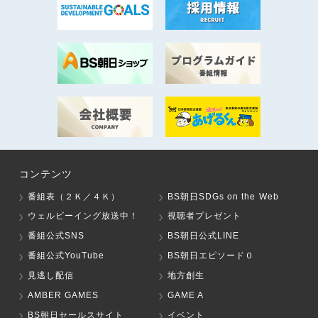
コンテンツ
番組表（２Ｋ／４Ｋ）
BS朝日SDGs on the Web
ウェルビーイング放送中！
視聴者プレゼント
番組公式SNS
BS朝日公式LINE
番組公式YouTube
BS朝日エピソード０
見逃し配信
地方創生
AMBER GAMES
GAME A
BS朝日セールスサイト
イベント