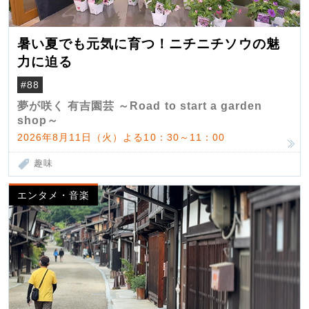
暑い夏でも元気に育つ！ニチニチソウの魅
力に迫る
#88
夢が咲く 有吉園芸 ～Road to start a garden
shop～
2026年8月11日（火）よる10：30～11：00
趣味
エンタメ・音楽