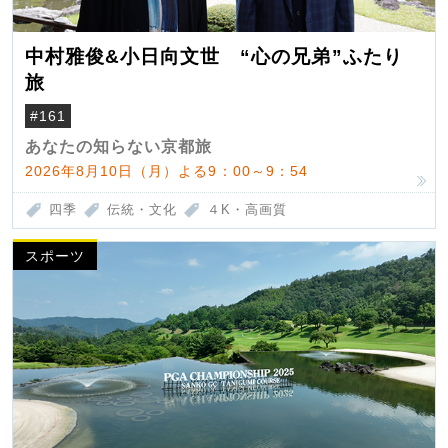
中村雅俊&小日向文世 “心の兄弟”ふたり
旅
#161
あなたの知らない京都旅
2026年8月10日（月）よる9：00～9：54
四季
伝統・文化
４K・高画質
スポーツ