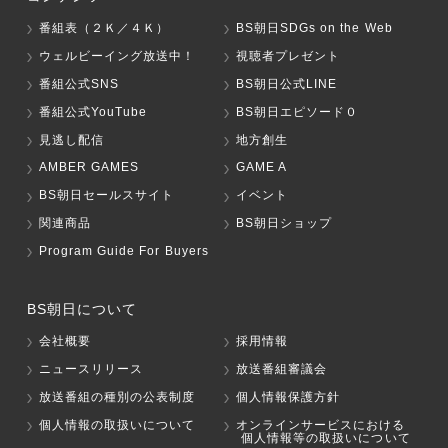
番組表（２Ｋ／４Ｋ）
BS朝日SDGs on the Web
ウェルビーイング放送中！
視聴者プレゼント
番組公式SNS
BS朝日公式LINE
番組公式YouTube
BS朝日エピソード０
見逃し配信
地方創生
AMBER GAMES
GAME A
BS朝日セールスサイト
イベント
関連商品
BS朝日ショップ
Program Guide For Buyers
BS朝日について
会社概要
採用情報
ニュースリリース
放送番組審議会
放送番組の種別の公表制度
個人情報保護方針
個人情報の取扱いについて
オンラインサービスにおける
個人情報等の取扱いについて