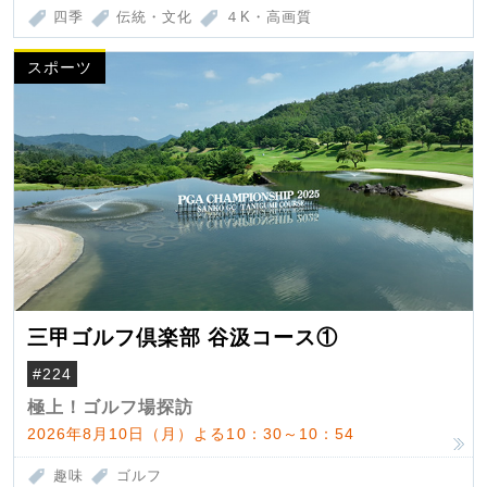
四季
伝統・文化
４K・高画質
スポーツ
三甲ゴルフ倶楽部 谷汲コース①
#224
極上！ゴルフ場探訪
2026年8月10日（月）よる10：30～10：54
趣味
ゴルフ