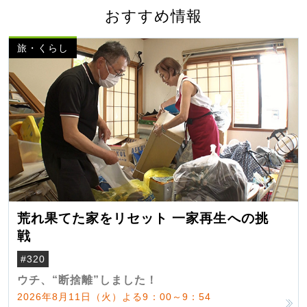
おすすめ情報
旅・くらし
荒れ果てた家をリセット 一家再生への挑
戦
#320
ウチ、“断捨離”しました！
2026年8月11日（火）よる9：00～9：54