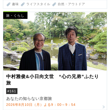
趣味
ライフスタイル
自然・アウトドア
旅・くらし
中村雅俊&小日向文世 “心の兄弟”ふたり
旅
#161
あなたの知らない京都旅
2026年8月10日（月）よる9：00～9：54