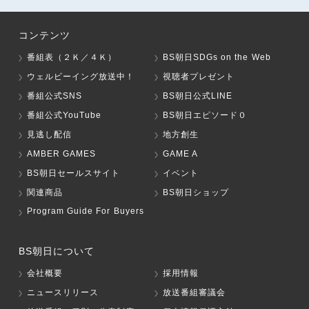
コンテンツ
番組表（２Ｋ／４Ｋ）
BS朝日SDGs on the Web
ウェルビーイング放送中！
視聴者プレゼント
番組公式SNS
BS朝日公式LINE
番組公式YouTube
BS朝日エピソード０
見逃し配信
地方創生
AMBER GAMES
GAME A
BS朝日セールスサイト
イベント
関連商品
BS朝日ショップ
Program Guide For Buyers
BS朝日について
会社概要
採用情報
ニュースリリース
放送番組審議会