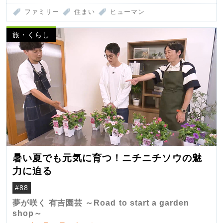
ファミリー
住まい
ヒューマン
旅・くらし
暑い夏でも元気に育つ！ニチニチソウの魅
力に迫る
#88
夢が咲く 有吉園芸 ～Road to start a garden
shop～