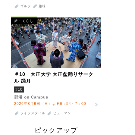
ゴルフ
趣味
旅・くらし
＃10 大正大学 大正盆踊りサーク
ル 踊月
#10
部活 on Campus
2026年8月9日（日）よる6：54～7：00
ライフスタイル
ヒューマン
ピックアップ