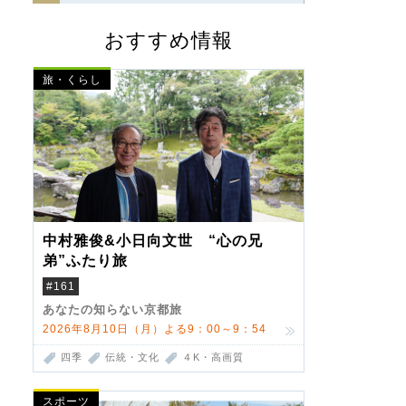
おすすめ情報
旅・くらし
中村雅俊&小日向文世 “心の兄
弟”ふたり旅
#161
あなたの知らない京都旅
2026年8月10日（月）よる9：00～9：54
四季
伝統・文化
４K・高画質
スポーツ