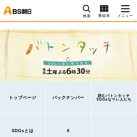
BS朝日
番組表
メニュー
検索
読むバトンタッチ
トップページ
バックナンバー
SDGsなマレ人たち
SDGsとは
X