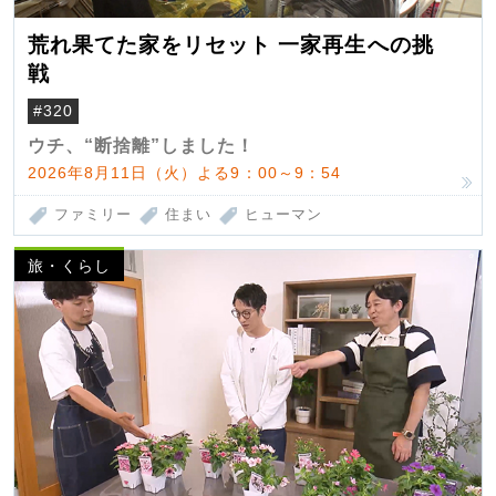
荒れ果てた家をリセット 一家再生への挑
戦
#320
ウチ、“断捨離”しました！
2026年8月11日（火）よる9：00～9：54
ファミリー
住まい
ヒューマン
旅・くらし