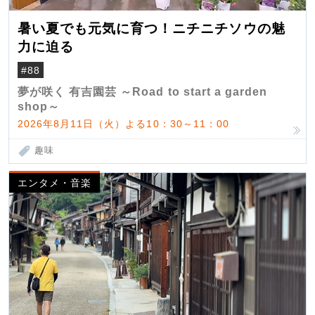
暑い夏でも元気に育つ！ニチニチソウの魅
力に迫る
#88
夢が咲く 有吉園芸 ～Road to start a garden
shop～
2026年8月11日（火）よる10：30～11：00
趣味
エンタメ・音楽