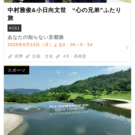
中村雅俊&小日向文世 “心の兄弟”ふたり
旅
#161
あなたの知らない京都旅
2026年8月10日（月）よる9：00～9：54
四季
伝統・文化
４K・高画質
スポーツ