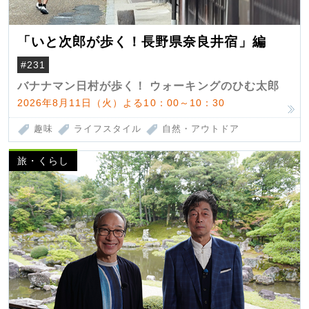
「いと次郎が歩く！長野県奈良井宿」編
#231
バナナマン日村が歩く！ ウォーキングのひむ太郎
2026年8月11日（火）よる10：00～10：30
趣味
ライフスタイル
自然・アウトドア
旅・くらし