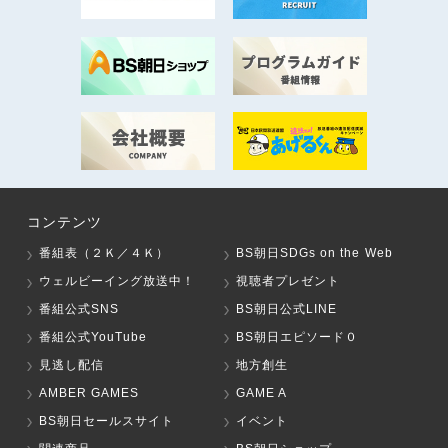
コンテンツ
番組表（２Ｋ／４Ｋ）
BS朝日SDGs on the Web
ウェルビーイング放送中！
視聴者プレゼント
番組公式SNS
BS朝日公式LINE
番組公式YouTube
BS朝日エピソード０
見逃し配信
地方創生
AMBER GAMES
GAME A
BS朝日セールスサイト
イベント