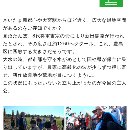
さいたま新都心や大宮駅からほど近く、広大な緑地空間
があるのをご存知ですか？
見沼たんぼ。8代将軍吉宗の命により新田開発が行われ
たとされ、その広さは約1260ヘクタール。これ、豊島
区に匹敵する大きさだそうです。
大水の時、都市部を守る水がめとして国や県が保全に乗
り出していますが、農家に高齢化の波が少しずつ押し寄
せ、耕作放棄地や荒地が目につくように。
この状況にもったいないと立ち上がったのが今回の主人
公。