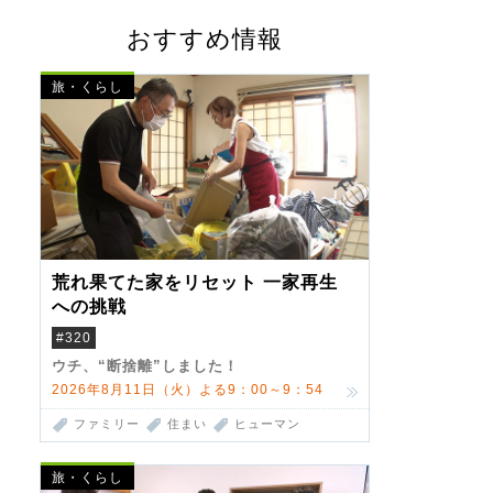
おすすめ情報
旅・くらし
荒れ果てた家をリセット 一家再生
への挑戦
#320
ウチ、“断捨離”しました！
2026年8月11日（火）よる9：00～9：54
ファミリー
住まい
ヒューマン
旅・くらし