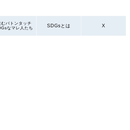
読むバトンタッチ
SDGsとは
X
DGsなマレ人たち