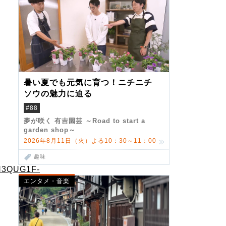
暑い夏でも元気に育つ！ニチニチ
ソウの魅力に迫る
#88
夢が咲く 有吉園芸 ～Road to start a
garden shop～
2026年8月11日（火）よる10：30～11：00
趣味
H3QUG1F-
エンタメ・音楽