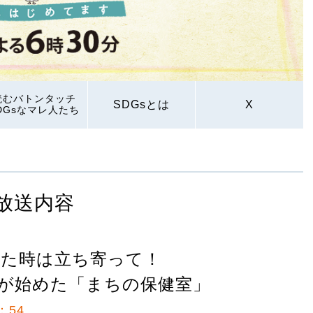
読むバトンタッチ
SDGsとは
X
DGsなマレ人たち
放送内容
った時は立ち寄って！
が始めた「まちの保健室」
：54