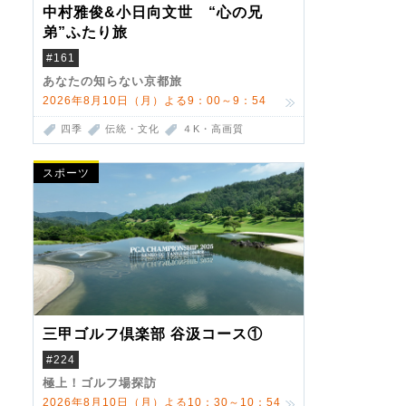
中村雅俊&小日向文世 “心の兄
弟”ふたり旅
#161
あなたの知らない京都旅
2026年8月10日（月）よる9：00～9：54
四季
伝統・文化
４K・高画質
スポーツ
三甲ゴルフ倶楽部 谷汲コース①
#224
極上！ゴルフ場探訪
2026年8月10日（月）よる10：30～10：54