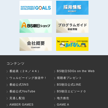
コンテンツ
番組表（２Ｋ／４Ｋ）
BS朝日SDGs on the Web
ウェルビーイング放送中！
視聴者プレゼント
番組公式SNS
BS朝日公式LINE
番組公式YouTube
BS朝日エピソード０
見逃し配信
地方創生
AMBER GAMES
GAME A