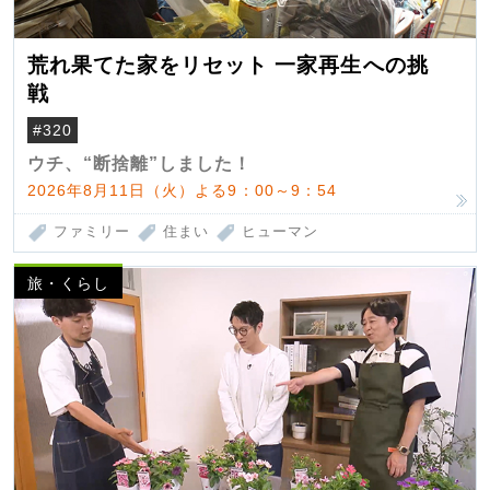
荒れ果てた家をリセット 一家再生への挑
戦
#320
ウチ、“断捨離”しました！
2026年8月11日（火）よる9：00～9：54
ファミリー
住まい
ヒューマン
旅・くらし