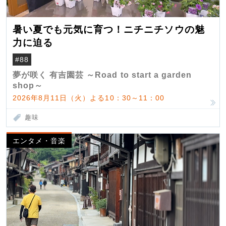
暑い夏でも元気に育つ！ニチニチソウの魅
力に迫る
#88
夢が咲く 有吉園芸 ～Road to start a garden
shop～
2026年8月11日（火）よる10：30～11：00
趣味
エンタメ・音楽