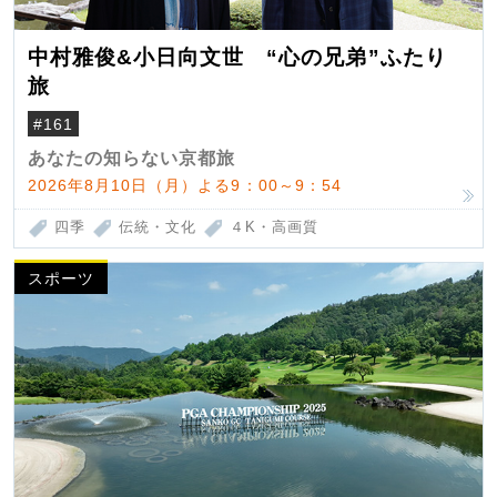
中村雅俊&小日向文世 “心の兄弟”ふたり
旅
#161
あなたの知らない京都旅
2026年8月10日（月）よる9：00～9：54
四季
伝統・文化
４K・高画質
スポーツ