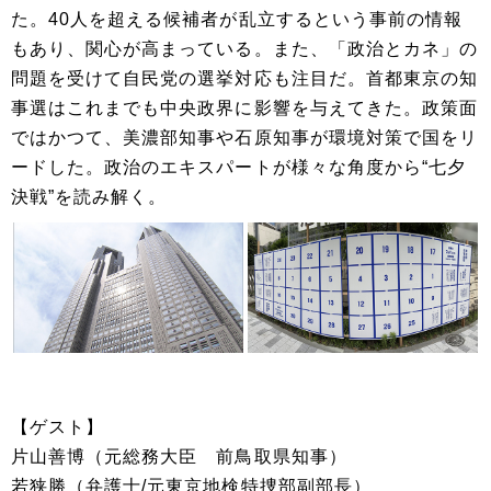
た。40人を超える候補者が乱立するという事前の情報
もあり、関心が高まっている。また、「政治とカネ」の
問題を受けて自民党の選挙対応も注目だ。首都東京の知
事選はこれまでも中央政界に影響を与えてきた。政策面
ではかつて、美濃部知事や石原知事が環境対策で国をリ
ードした。政治のエキスパートが様々な角度から“七夕
決戦”を読み解く。
【ゲスト】
片山善博（元総務大臣 前鳥取県知事）
若狭勝（弁護士/元東京地検特捜部副部長）