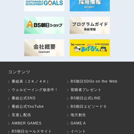
コンテンツ
番組表（２Ｋ／４Ｋ）
BS朝日SDGs on the Web
ウェルビーイング放送中！
視聴者プレゼント
番組公式SNS
BS朝日公式LINE
番組公式YouTube
BS朝日エピソード０
見逃し配信
地方創生
AMBER GAMES
GAME A
BS朝日セールスサイト
イベント