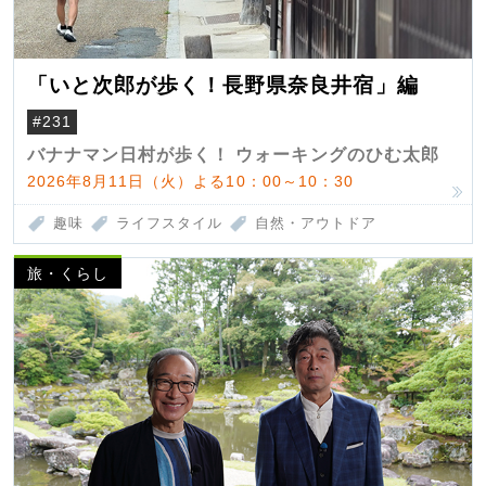
「いと次郎が歩く！長野県奈良井宿」編
#231
バナナマン日村が歩く！ ウォーキングのひむ太郎
2026年8月11日（火）よる10：00～10：30
趣味
ライフスタイル
自然・アウトドア
旅・くらし