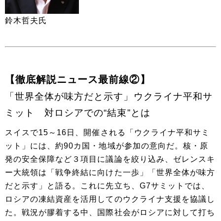
鈴木哲夫氏
【徹底解説ニュース最前線②】
「世界全体が味方だと示す」ウクライナ平和サ
ミット 対ロシアでの“結束”とは
スイスで15～16日、開催される「ウクライナ平和サミ
ット」には、約90カ国・地域が参加の意向だ。核・原
発の安全保障など３項目に議論を絞り込み、ゼレンスキ
ー大統領は「戦争終結に向けた一歩」「世界全体が味方
だと示す」と語る。これに先立ち、G7サミットでは、
ロシアの凍結資産を活用してのウクライナ支援を協議し
た。戦況が膠着する中、国際社会がロシアに対して打ち