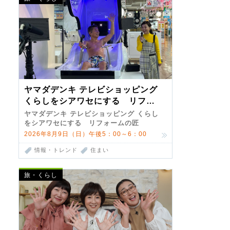
ヤマダデンキ テレビショッピング
くらしをシアワセにする リフォ
ームの匠 第7弾
ヤマダデンキ テレビショッピング くらし
をシアワセにする リフォームの匠
2026年8月9日（日）午後5：00～6：00
情報・トレンド
住まい
旅・くらし