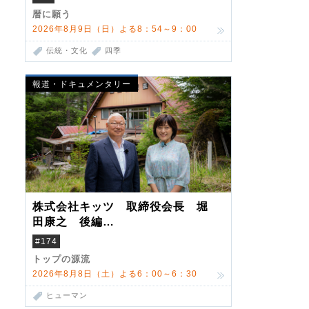
暦に願う
2026年8月9日（日）よる8：54～9：00
伝統・文化
四季
報道・ドキュメンタリー
株式会社キッツ 取締役会長 堀
田康之 後編
米国駐在でも浮かんだ八ヶ岳 山
#174
小屋を営んだ父母
トップの源流
2026年8月8日（土）よる6：00～6：30
ヒューマン