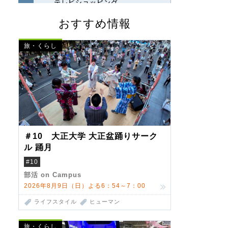
おすすめ情報
旅・くらし
＃10 大正大学 大正盆踊りサーク
ル 踊月
#10
部活 on Campus
2026年8月9日（日）よる6：54～7：00
ライフスタイル
ヒューマン
旅・くらし