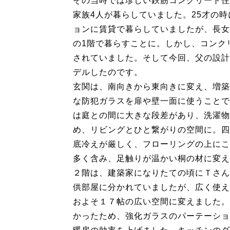
その当時では珍しい鉄筋コンクリート住
家族4人が暮らしていました。25才の
ョンに賃貸で暮らしていましたが、長女
の1階で暮らすことに。しかし、コンク
されていました。そして今回、父の設計
デルしたのです。
玄関は、南向きから東向きに変え、増築
な防犯ガラスを扉や壁一面に使うことで
は庭との間に大きな段差があり、洗濯物
め、リビングとひと繋がりの空間に。四
底冷えが厳しく、フローリングの上にこ
多く含み、足触りが温かい桐の材に変え
２階は、建築家になりたての頃にＴさん
供部屋に分かれていましたが、広く使え
およそ１７帖の広い空間に変えました。
かったため、強化ガラスのパーテーショ