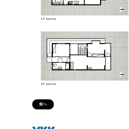
1F before
2F before
前へ