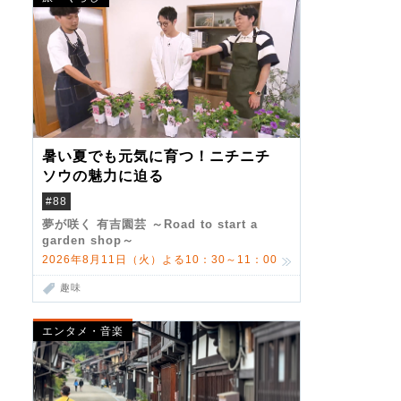
暑い夏でも元気に育つ！ニチニチ
ソウの魅力に迫る
#88
夢が咲く 有吉園芸 ～Road to start a
garden shop～
2026年8月11日（火）よる10：30～11：00
趣味
エンタメ・音楽