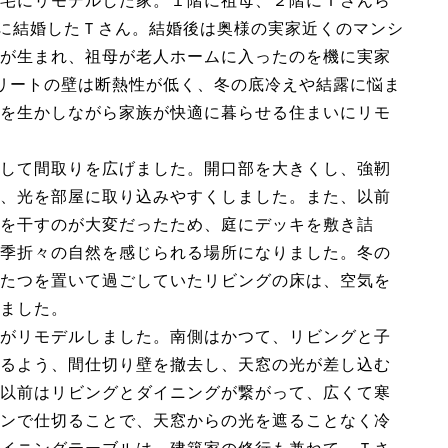
宅にリモデルした家。１階に祖母、２階にＴさんら
時に結婚したＴさん。結婚後は奥様の実家近くのマンシ
が生まれ、祖母が老人ホームに入ったのを機に実家
リートの壁は断熱性が低く、冬の底冷えや結露に悩ま
を生かしながら家族が快適に暮らせる住まいにリモ
して間取りを広げました。開口部を大きくし、強靭
、光を部屋に取り込みやすくしました。また、以前
を干すのが大変だったため、庭にデッキを敷き詰
季折々の自然を感じられる場所になりました。冬の
たつを置いて過ごしていたリビングの床は、空気を
ました。
がリモデルしました。南側はかつて、リビングと子
るよう、間仕切り壁を撤去し、天窓の光が差し込む
以前はリビングとダイニングが繋がって、広くて寒
ンで仕切ることで、天窓からの光を遮ることなく冷