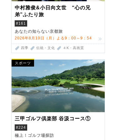
中村雅俊&小日向文世 “心の兄
弟”ふたり旅
#161
あなたの知らない京都旅
2026年8月10日（月）よる9：00～9：54
四季
伝統・文化
４K・高画質
スポーツ
三甲ゴルフ倶楽部 谷汲コース①
#224
極上！ゴルフ場探訪