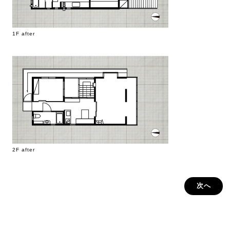
1F after
2F after
次へ