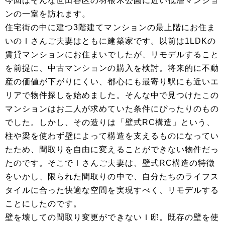
今回はそんな世田谷区の羽根木公園に近い低層マンショ
ンの一室を訪れます。
住宅街の中に建つ3階建てマンションの最上階にお住ま
いのＩさんご夫妻はともに建築家です。以前は1LDKの
賃貸マンションにお住まいでしたが、リモデルすること
を前提に、中古マンションの購入を検討。将来的に不動
産の価値が下がりにくい、都心にも最寄り駅にも近いエ
リアで物件探しを始めました。そんな中で見つけたこの
マンションはお二人が求めていた条件にぴったりのもの
でした。しかし、その造りは「壁式RC構造」という、
柱や梁を使わず壁によって構造を支えるものになってい
たため、間取りを自由に変えることができない物件だっ
たのです。そこでＩさんご夫妻は、壁式RC構造の特徴
をいかし、限られた間取りの中で、自分たちのライフス
タイルに合った快適な空間を実現すべく、リモデルする
ことにしたのです。
壁を壊しての間取り変更ができないＩ邸。既存の壁を使