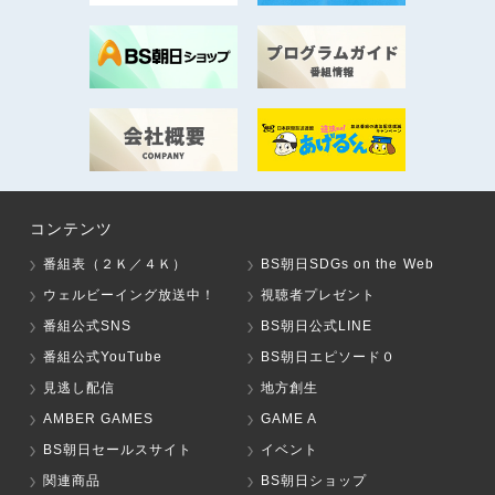
コンテンツ
番組表（２Ｋ／４Ｋ）
BS朝日SDGs on the Web
ウェルビーイング放送中！
視聴者プレゼント
番組公式SNS
BS朝日公式LINE
番組公式YouTube
BS朝日エピソード０
見逃し配信
地方創生
AMBER GAMES
GAME A
BS朝日セールスサイト
イベント
関連商品
BS朝日ショップ