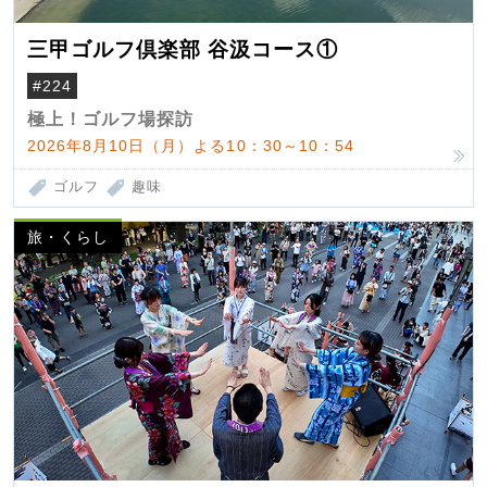
三甲ゴルフ倶楽部 谷汲コース①
#224
極上！ゴルフ場探訪
2026年8月10日（月）よる10：30～10：54
ゴルフ
趣味
旅・くらし