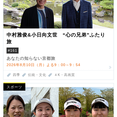
中村雅俊&小日向文世 “心の兄弟”ふたり
旅
#161
あなたの知らない京都旅
2026年8月10日（月）よる9：00～9：54
四季
伝統・文化
４K・高画質
スポーツ