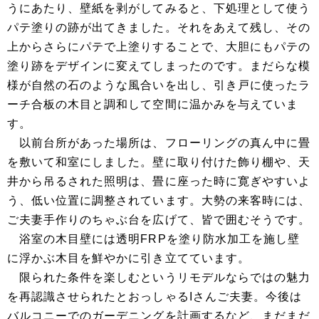
うにあたり、壁紙を剥がしてみると、下処理として使う
パテ塗りの跡が出てきました。それをあえて残し、その
上からさらにパテで上塗りすることで、大胆にもパテの
塗り跡をデザインに変えてしまったのです。まだらな模
様が自然の石のような風合いを出し、引き戸に使ったラ
ーチ合板の木目と調和して空間に温かみを与えていま
す。
以前台所があった場所は、フローリングの真ん中に畳
を敷いて和室にしました。壁に取り付けた飾り棚や、天
井から吊るされた照明は、畳に座った時に寛ぎやすいよ
う、低い位置に調整されています。大勢の来客時には、
ご夫妻手作りのちゃぶ台を広げて、皆で囲むそうです。
浴室の木目壁には透明FRPを塗り防水加工を施し壁
に浮かぶ木目を鮮やかに引き立てています。
限られた条件を楽しむというリモデルならではの魅力
を再認識させられたとおっしゃるIさんご夫妻。今後は
バルコニーでのガーデニングを計画するなど、まだまだ