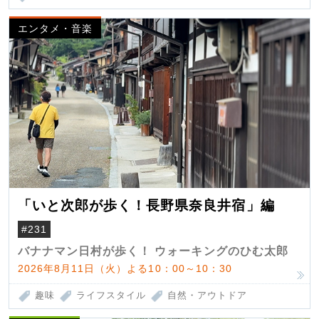
エンタメ・音楽
「いと次郎が歩く！長野県奈良井宿」編
#231
バナナマン日村が歩く！ ウォーキングのひむ太郎
2026年8月11日（火）よる10：00～10：30
趣味
ライフスタイル
自然・アウトドア