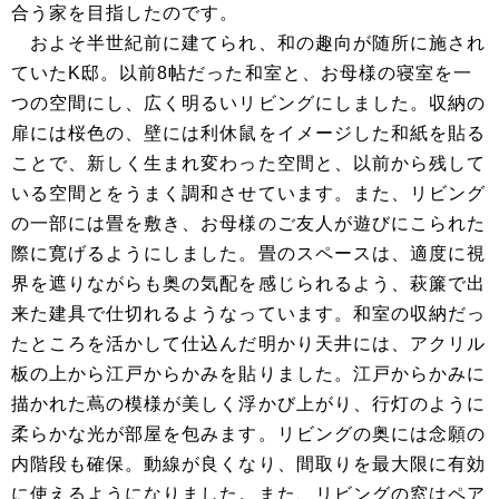
合う家を目指したのです。
およそ半世紀前に建てられ、和の趣向が随所に施され
ていたK邸。以前8帖だった和室と、お母様の寝室を一
つの空間にし、広く明るいリビングにしました。収納の
扉には桜色の、壁には利休鼠をイメージした和紙を貼る
ことで、新しく生まれ変わった空間と、以前から残して
いる空間とをうまく調和させています。また、リビング
の一部には畳を敷き、お母様のご友人が遊びにこられた
際に寛げるようにしました。畳のスペースは、適度に視
界を遮りながらも奥の気配を感じられるよう、萩簾で出
来た建具で仕切れるようなっています。和室の収納だっ
たところを活かして仕込んだ明かり天井には、アクリル
板の上から江戸からかみを貼りました。江戸からかみに
描かれた蔦の模様が美しく浮かび上がり、行灯のように
柔らかな光が部屋を包みます。リビングの奥には念願の
内階段も確保。動線が良くなり、間取りを最大限に有効
に使えるようになりました。また、リビングの窓はペア