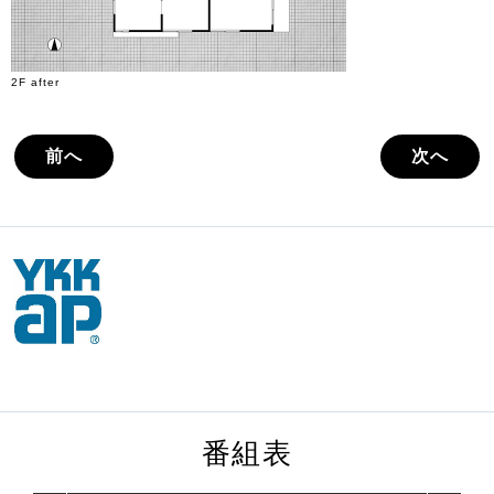
2F after
前へ
次へ
番組表