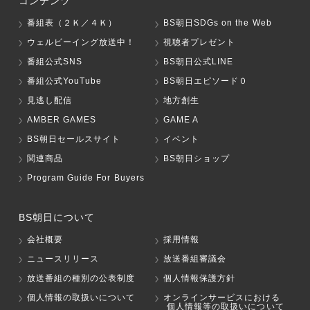
コンテンツ
番組表（２Ｋ／４Ｋ）
BS朝日SDGs on the Web
ウェルビーイング放送中！
視聴者プレゼント
番組公式SNS
BS朝日公式LINE
番組公式YouTube
BS朝日エピソード０
見逃し配信
地方創生
AMBER GAMES
GAME A
BS朝日セールスサイト
イベント
関連商品
BS朝日ショップ
Program Guide For Buyers
BS朝日について
会社概要
採用情報
ニュースリリース
放送番組審議会
放送番組の種別の公表制度
個人情報保護方針
個人情報の取扱いについて
オンラインサービスにおける
個人情報等の取扱いについて