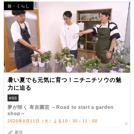
旅・くらし
暑い夏でも元気に育つ！ニチニチソウの魅
力に迫る
#88
夢が咲く 有吉園芸 ～Road to start a garden
shop～
2026年8月11日（火）よる10：30～11：00
趣味