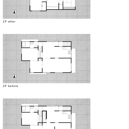
1F after
2F before