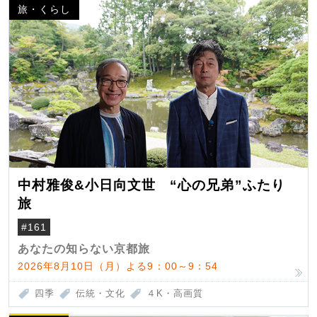
旅・くらし
中村雅俊&小日向文世 “心の兄弟”ふたり
旅
#161
あなたの知らない京都旅
2026年8月10日（月）よる9：00～9：54
四季
伝統・文化
４K・高画質