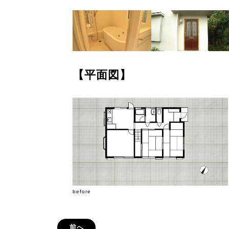
【平面図】
before
前へ