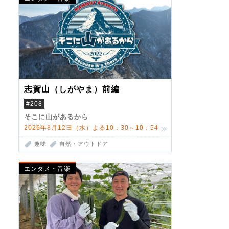
志賀山（しがやま）前編
#208
そこに山があるから
2026年8月12日（水）よる10：30～10：54
趣味
自然・アウトドア
エンタメ・音楽