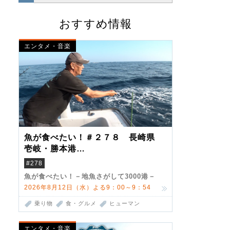
おすすめ情報
エンタメ・音楽
魚が食べたい！＃２７８ 長崎県
壱岐・勝本港
（クロマグロ）
#278
魚が食べたい！－地魚さがして3000港－
2026年8月12日（水）よる9：00～9：54
乗り物
食・グルメ
ヒューマン
エンタメ・音楽