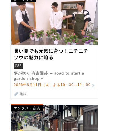
暑い夏でも元気に育つ！ニチニチ
ソウの魅力に迫る
#88
夢が咲く 有吉園芸 ～Road to start a
garden shop～
2026年8月11日（火）よる10：30～11：00
趣味
エンタメ・音楽