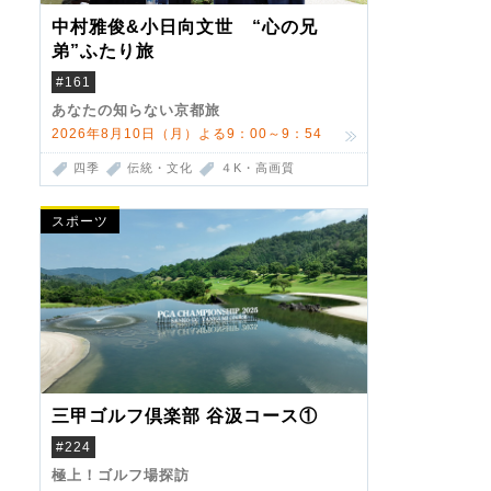
中村雅俊&小日向文世 “心の兄
弟”ふたり旅
#161
あなたの知らない京都旅
2026年8月10日（月）よる9：00～9：54
四季
伝統・文化
４K・高画質
スポーツ
三甲ゴルフ倶楽部 谷汲コース①
#224
極上！ゴルフ場探訪