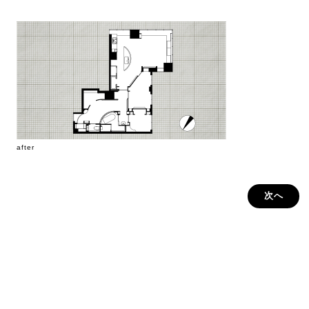
after
次へ