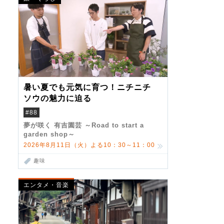
暑い夏でも元気に育つ！ニチニチ
ソウの魅力に迫る
#88
夢が咲く 有吉園芸 ～Road to start a
garden shop～
2026年8月11日（火）よる10：30～11：00
趣味
エンタメ・音楽