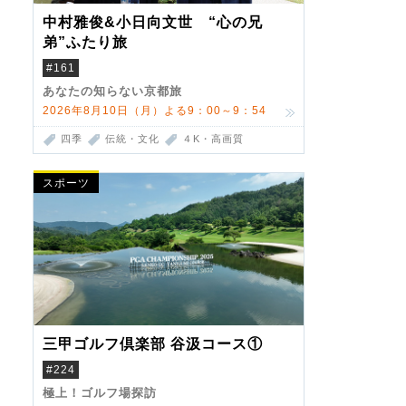
中村雅俊&小日向文世 “心の兄
弟”ふたり旅
#161
あなたの知らない京都旅
2026年8月10日（月）よる9：00～9：54
四季
伝統・文化
４K・高画質
スポーツ
三甲ゴルフ倶楽部 谷汲コース①
#224
極上！ゴルフ場探訪