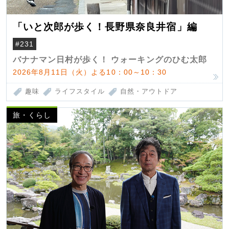
「いと次郎が歩く！長野県奈良井宿」編
#231
バナナマン日村が歩く！ ウォーキングのひむ太郎
2026年8月11日（火）よる10：00～10：30
趣味
ライフスタイル
自然・アウトドア
旅・くらし