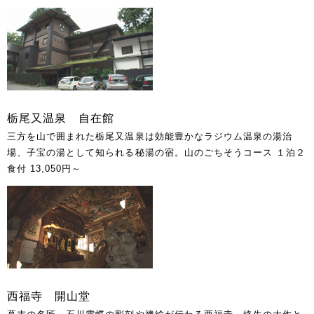
栃尾又温泉 自在館
三方を山で囲まれた栃尾又温泉は効能豊かなラジウム温泉の湯治
場、子宝の湯として知られる秘湯の宿。山のごちそうコース １泊２
食付 13,050円～
西福寺 開山堂