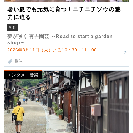
暑い夏でも元気に育つ！ニチニチソウの魅
力に迫る
#88
夢が咲く 有吉園芸 ～Road to start a garden
shop～
2026年8月11日（火）よる10：30～11：00
趣味
エンタメ・音楽