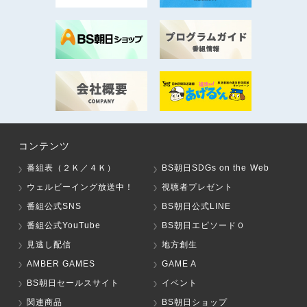
コンテンツ
番組表（２Ｋ／４Ｋ）
BS朝日SDGs on the Web
ウェルビーイング放送中！
視聴者プレゼント
番組公式SNS
BS朝日公式LINE
番組公式YouTube
BS朝日エピソード０
見逃し配信
地方創生
AMBER GAMES
GAME A
BS朝日セールスサイト
イベント
関連商品
BS朝日ショップ