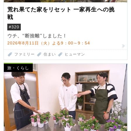
荒れ果てた家をリセット 一家再生への挑
戦
#320
ウチ、“断捨離”しました！
2026年8月11日（火）よる9：00～9：54
ファミリー
住まい
ヒューマン
旅・くらし