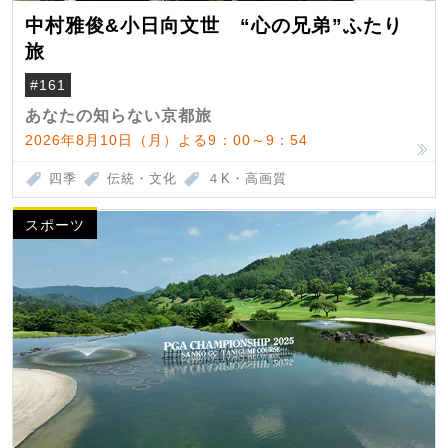
中村雅俊&小日向文世 “心の兄弟”ふたり
旅
#161
あなたの知らない京都旅
2026年8月10日（月）よる9：00～9：54
四季
伝統・文化
４K・高画質
スポーツ