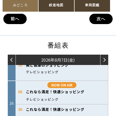
みどころ
鉄道地図
車両図鑑
前へ
次へ
番組表