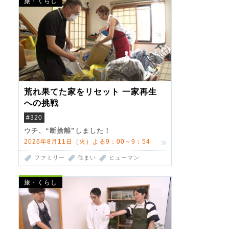
旅・くらし
荒れ果てた家をリセット 一家再生
への挑戦
#320
ウチ、“断捨離”しました！
2026年8月11日（火）よる9：00～9：54
ファミリー
住まい
ヒューマン
旅・くらし