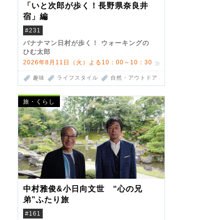
「いと次郎が歩く！長野県奈良井
宿」編
#231
バナナマン日村が歩く！ ウォーキングの
ひむ太郎
2026年8月11日（火）よる10：00～10：30
趣味
ライフスタイル
自然・アウトドア
旅・くらし
中村雅俊&小日向文世 “心の兄
弟”ふたり旅
#161