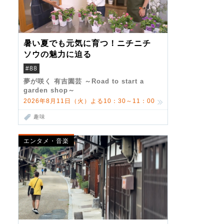
暑い夏でも元気に育つ！ニチニチ
ソウの魅力に迫る
#88
夢が咲く 有吉園芸 ～Road to start a
garden shop～
2026年8月11日（火）よる10：30～11：00
趣味
エンタメ・音楽