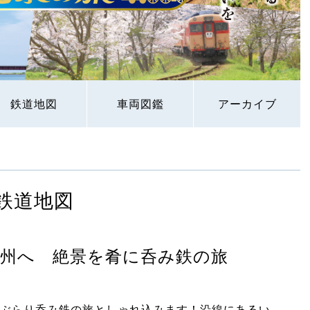
鉄道地図
車両図鑑
アーカイブ
鉄道地図
州へ 絶景を肴に呑み鉄の旅
ぶらり呑み鉄の旅としゃれ込みます！沿線にあるい