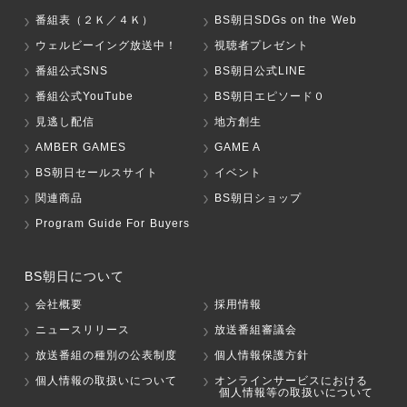
番組表（２Ｋ／４Ｋ）
BS朝日SDGs on the Web
ウェルビーイング放送中！
視聴者プレゼント
番組公式SNS
BS朝日公式LINE
番組公式YouTube
BS朝日エピソード０
見逃し配信
地方創生
AMBER GAMES
GAME A
BS朝日セールスサイト
イベント
関連商品
BS朝日ショップ
Program Guide For Buyers
BS朝日について
会社概要
採用情報
ニュースリリース
放送番組審議会
放送番組の種別の公表制度
個人情報保護方針
個人情報の取扱いについて
オンラインサービスにおける
個人情報等の取扱いについて