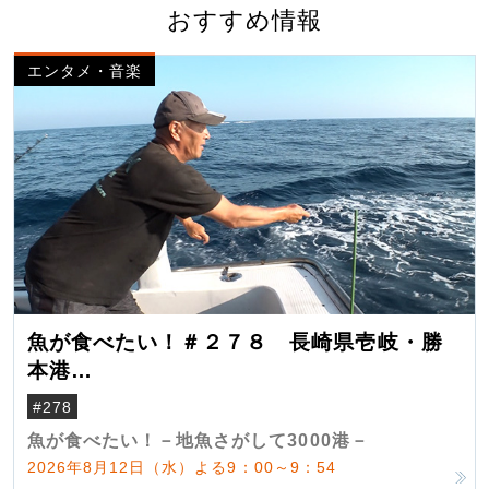
おすすめ情報
エンタメ・音楽
魚が食べたい！＃２７８ 長崎県壱岐・勝
本港
（クロマグロ）
#278
魚が食べたい！－地魚さがして3000港－
2026年8月12日（水）よる9：00～9：54