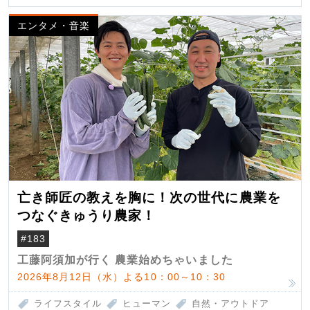
エンタメ・音楽
亡き師匠の教えを胸に！次の世代に農業を
つなぐきゅうり農家！
#183
工藤阿須加が行く 農業始めちゃいました
2026年8月12日（水）よる10：00～10：30
ライフスタイル
ヒューマン
自然・アウトドア