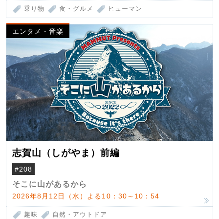
乗り物
食・グルメ
ヒューマン
エンタメ・音楽
志賀山（しがやま）前編
#208
そこに山があるから
2026年8月12日（水）よる10：30～10：54
趣味
自然・アウトドア