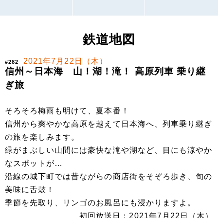
鉄道地図
2021年7月22日（木）
#282
信州～日本海 山！湖！滝！ 高原列車 乗り継
ぎ旅
そろそろ梅雨も明けて、夏本番！
信州から爽やかな高原を越えて日本海へ、列車乗り継ぎ
の旅を楽しみます。
緑がまぶしい山間には豪快な滝や湖など、目にも涼やか
なスポットが…
沿線の城下町では昔ながらの商店街をそぞろ歩き、旬の
美味に舌鼓！
季節を先取り、リンゴのお風呂にも浸かりますよ。
初回放送日：2021年7月22日（木）