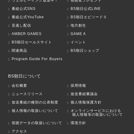
ウェルビーイング放送中！
視聴者プレゼント
番組公式SNS
BS朝日公式LINE
番組公式YouTube
BS朝日エピソード０
見逃し配信
地方創生
AMBER GAMES
GAME A
BS朝日セールスサイト
イベント
関連商品
BS朝日ショップ
Program Guide For Buyers
BS朝日について
会社概要
採用情報
ニュースリリース
放送番組審議会
放送番組の種別の公表制度
個人情報保護方針
個人情報の取扱いについて
オンラインサービスにおける
個人情報等の取扱いについて
視聴データの取扱いについて
環境方針
アクセス