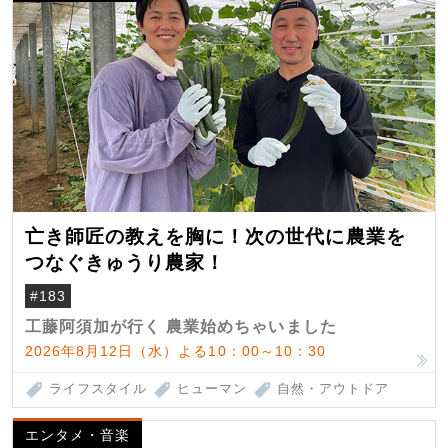
亡き師匠の教えを胸に！次の世代に農業を
つなぐきゅうり農家！
#183
工藤阿須加が行く 農業始めちゃいました
2026年8月12日（水）よる10：00～10：30
ライフスタイル
ヒューマン
自然・アウトドア
エンタメ・音楽