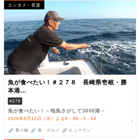
エンタメ・音楽
魚が食べたい！＃２７８ 長崎県壱岐・勝
本港
（クロマグロ）
#278
魚が食べたい！－地魚さがして3000港－
2026年8月12日（水）よる9：00～9：54
乗り物
食・グルメ
ヒューマン