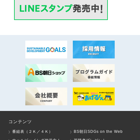
コンテンツ
番組表（２Ｋ／４Ｋ）
BS朝日SDGs on the Web