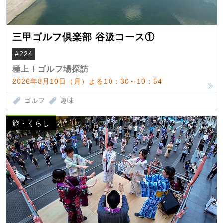
三甲ゴルフ倶楽部 谷汲コース①
#224
極上！ゴルフ場探訪
2026年8月10日（月）よる10：30～10：54
ゴルフ
趣味
旅・くらし