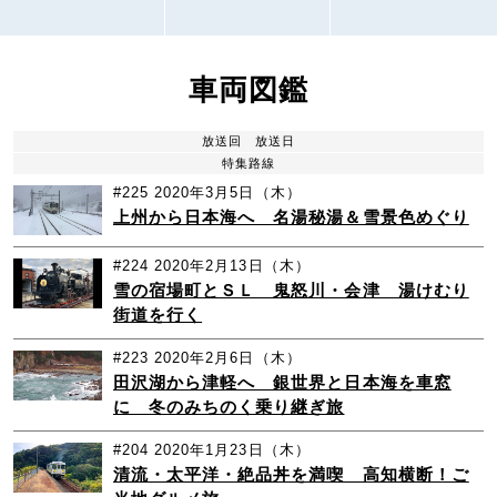
車両図鑑
放送回
放送日
特集路線
#225
2020年3月5日（木）
上州から日本海へ 名湯秘湯＆雪景色めぐり
#224
2020年2月13日（木）
雪の宿場町とＳＬ 鬼怒川・会津 湯けむり
街道を行く
#223
2020年2月6日（木）
田沢湖から津軽へ 銀世界と日本海を車窓
に 冬のみちのく乗り継ぎ旅
#204
2020年1月23日（木）
清流・太平洋・絶品丼を満喫 高知横断！ご