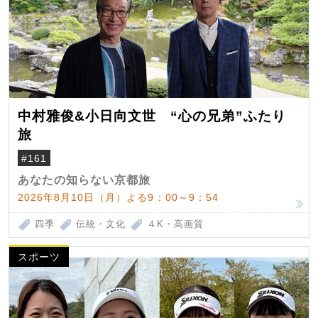
中村雅俊&小日向文世 “心の兄弟”ふたり
旅
#161
あなたの知らない京都旅
2026年8月10日（月）よる9：00～9：54
四季
伝統・文化
４K・高画質
スポーツ