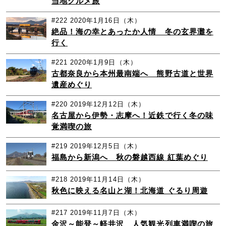
当地グルメ旅
#222
2020年1月16日（木）
絶品！海の幸とあったか人情 冬の玄界灘を
行く
#221
2020年1月9日（木）
古都奈良から本州最南端へ 熊野古道と世界
遺産めぐり
#220
2019年12月12日（木）
名古屋から伊勢・志摩へ！近鉄で行く冬の味
覚満喫の旅
#219
2019年12月5日（木）
福島から新潟へ 秋の磐越西線 紅葉めぐり
#218
2019年11月14日（木）
秋色に映える名山と湖！北海道 ぐるり周遊
#217
2019年11月7日（木）
金沢～能登～軽井沢 人気観光列車満喫の旅