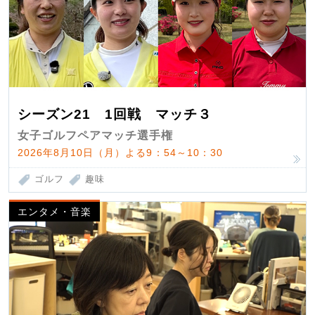
シーズン21 1回戦 マッチ３
女子ゴルフペアマッチ選手権
2026年8月10日（月）よる9：54～10：30
ゴルフ
趣味
エンタメ・音楽