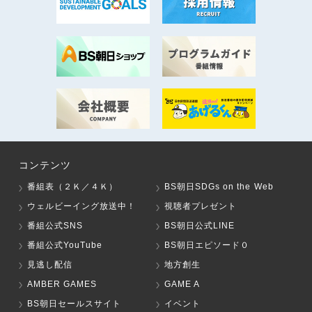
コンテンツ
番組表（２Ｋ／４Ｋ）
BS朝日SDGs on the Web
ウェルビーイング放送中！
視聴者プレゼント
番組公式SNS
BS朝日公式LINE
番組公式YouTube
BS朝日エピソード０
見逃し配信
地方創生
AMBER GAMES
GAME A
BS朝日セールスサイト
イベント