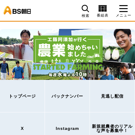
BS朝日
番組表
メニュー
検索
トップページ
バックナンバー
見逃し配信
新規就農者のリアル
X
Instagram
な声を募集中！