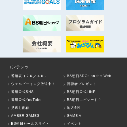
コンテンツ
番組表（２Ｋ／４Ｋ）
BS朝日SDGs on the Web
ウェルビーイング放送中！
視聴者プレゼント
番組公式SNS
BS朝日公式LINE
番組公式YouTube
BS朝日エピソード０
見逃し配信
地方創生
AMBER GAMES
GAME A
BS朝日セールスサイト
イベント