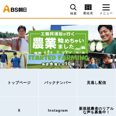
BS朝日
番組表
メニュー
検索
トップページ
バックナンバー
見逃し配信
新規就農者のリアル
X
Instagram
な声を募集中！