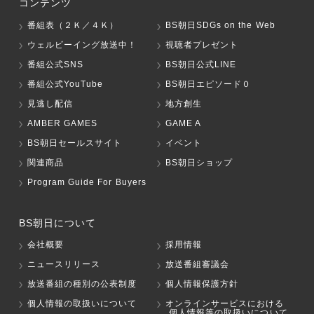
コンテンツ
番組表（２Ｋ／４Ｋ）
BS朝日SDGs on the Web
ウェルビーイング放送中！
視聴者プレゼント
番組公式SNS
BS朝日公式LINE
番組公式YouTube
BS朝日エピソード０
見逃し配信
地方創生
AMBER GAMES
GAME A
BS朝日セールスサイト
イベント
関連商品
BS朝日ショップ
Program Guide For Buyers
BS朝日について
会社概要
採用情報
ニュースリリース
放送番組審議会
放送番組の種別の公表制度
個人情報保護方針
個人情報の取扱いについて
オンラインサービスにおける
個人情報等の取扱いについて