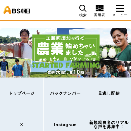
BS朝日
番組表
メニュー
検索
トップページ
バックナンバー
見逃し配信
新規就農者のリアル
X
Instagram
な声を募集中！