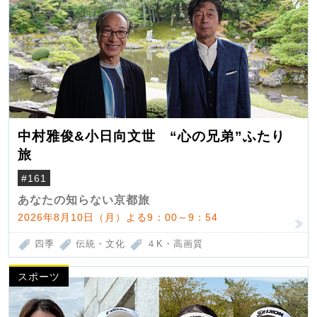
中村雅俊&小日向文世 “心の兄弟”ふたり
旅
#161
あなたの知らない京都旅
2026年8月10日（月）よる9：00～9：54
四季
伝統・文化
４K・高画質
スポーツ