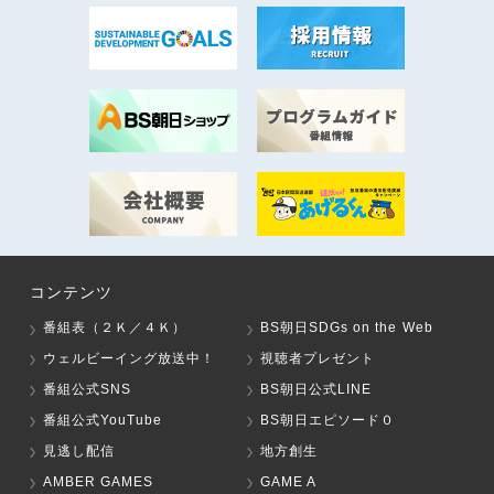
コンテンツ
番組表（２Ｋ／４Ｋ）
BS朝日SDGs on the Web
ウェルビーイング放送中！
視聴者プレゼント
番組公式SNS
BS朝日公式LINE
番組公式YouTube
BS朝日エピソード０
見逃し配信
地方創生
AMBER GAMES
GAME A