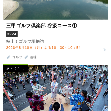
三甲ゴルフ倶楽部 谷汲コース①
#224
極上！ゴルフ場探訪
2026年8月10日（月）よる10：30～10：54
ゴルフ
趣味
旅・くらし