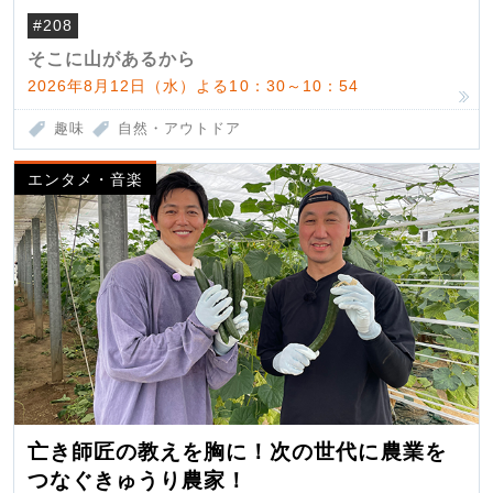
#208
そこに山があるから
2026年8月12日（水）よる10：30～10：54
趣味
自然・アウトドア
エンタメ・音楽
亡き師匠の教えを胸に！次の世代に農業を
つなぐきゅうり農家！