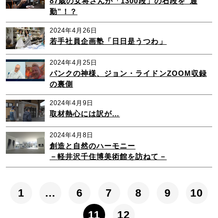
87歳の女将さんが「1300段」の石段を“通
勤”！？
2024年4月26日
若手社員企画塾「日日是うつわ」
2024年4月25日
パンクの神様、ジョン・ライドンZOOM収録
の裏側
2024年4月9日
取材熱心には訳が…
2024年4月8日
創造と自然のハーモニー
－軽井沢千住博美術館を訪ねて－
1
…
6
7
8
9
10
11
12