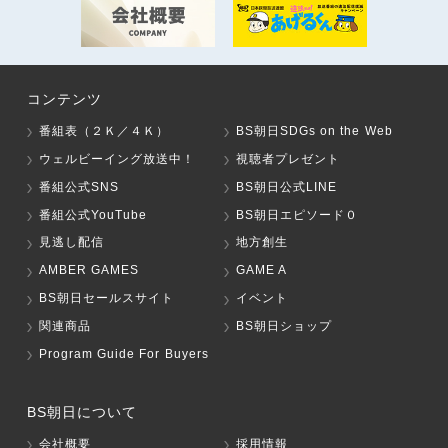
コンテンツ
番組表（２Ｋ／４Ｋ）
BS朝日SDGs on the Web
ウェルビーイング放送中！
視聴者プレゼント
番組公式SNS
BS朝日公式LINE
番組公式YouTube
BS朝日エピソード０
見逃し配信
地方創生
AMBER GAMES
GAME A
BS朝日セールスサイト
イベント
関連商品
BS朝日ショップ
Program Guide For Buyers
BS朝日について
会社概要
採用情報