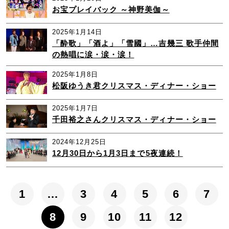
お宝プレイバック ～神野美伽～
2025年1月14日
「酔歌」「酒よ」「雪國」…吉幾三 歌手仲間
の熱唱に涙・涙・涙！
2025年1月8日
松阪ゆうき君クリスマス・ディナー・ショー
2025年1月7日
千田裕之さんクリスマス・ディナー・ショー
2024年12月25日
12月30日から1月3日まで5夜連続！
1
…
3
4
5
6
7
8
9
10
11
12