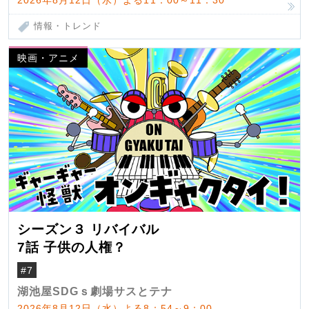
情報・トレンド
映画・アニメ
シーズン３ リバイバル
7話 子供の人権？
#7
湖池屋SDGｓ劇場サスとテナ
2026年8月12日（水）よる8：54～9：00