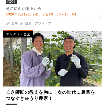
#208
そこに山があるから
2026年8月12日（水）よる10：30～10：54
趣味
自然・アウトドア
エンタメ・音楽
亡き師匠の教えを胸に！次の世代に農業を
つなぐきゅうり農家！