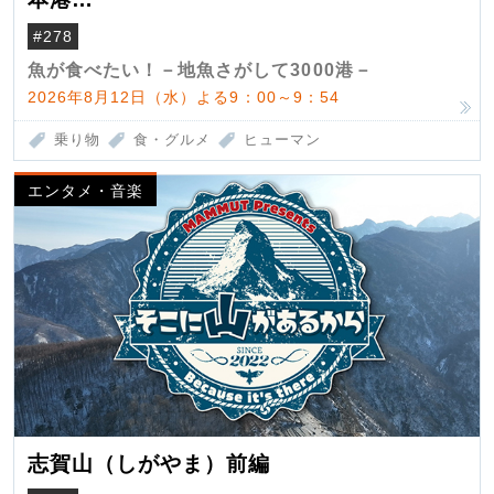
（クロマグロ）
#278
魚が食べたい！－地魚さがして3000港－
2026年8月12日（水）よる9：00～9：54
乗り物
食・グルメ
ヒューマン
エンタメ・音楽
志賀山（しがやま）前編