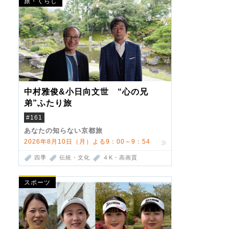
旅・くらし
中村雅俊&小日向文世 “心の兄
弟”ふたり旅
#161
あなたの知らない京都旅
2026年8月10日（月）よる9：00～9：54
四季
伝統・文化
４K・高画質
スポーツ