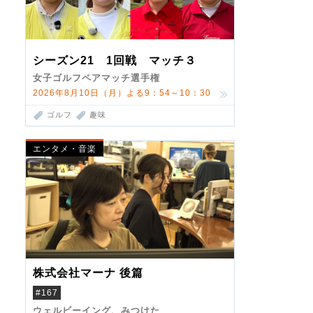
シーズン21 1回戦 マッチ３
女子ゴルフペアマッチ選手権
2026年8月10日（月）よる9：54～10：30
ゴルフ
趣味
エンタメ・音楽
株式会社マーナ 後篇
#167
ウェルビーイング、みつけた