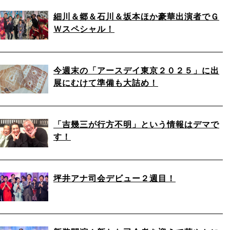
細川＆郷＆石川＆坂本ほか豪華出演者でＧ
Ｗスペシャル！
今週末の「アースデイ東京２０２５」に出
展にむけて準備も大詰め！
「吉幾三が行方不明」という情報はデマで
す！
坪井アナ司会デビュー２週目！