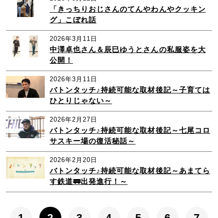
「きっちりおじさんのてんやわんやクッキン
グ」こぼれ話
2026年3月11日
中澤卓也さん＆辰巳ゆうとさんの私服姿を大
公開！
2026年3月11日
バトンタッチ♪持続可能な取材後記～子育ては
ひとりじゃない～
2026年2月27日
バトンタッチ♪持続可能な取材後記～七尾コロ
サスキー場の復活秘話～
2026年2月20日
バトンタッチ♪持続可能な取材後記～あまてら
す鉄道🚃出発進行！～
1
2
3
4
5
6
7