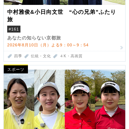
中村雅俊&小日向文世 “心の兄弟”ふたり
旅
#161
あなたの知らない京都旅
2026年8月10日（月）よる9：00～9：54
四季
伝統・文化
４K・高画質
スポーツ