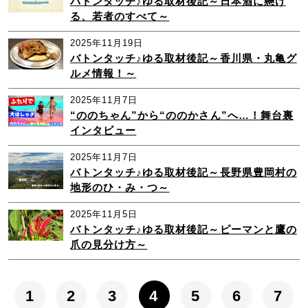
バトンタッチ♪ゆる取材後記～日本酒に懸け
る、若者のすべて～
2025年11月19日
バトンタッチ♪ゆる取材後記～香川県・丸亀グ
ルメ情報！～
2025年11月7日
“ののちゃん”から“ののかさん”へ…！舞台裏
インタビュー
2025年11月7日
バトンタッチ♪ゆる取材後記～長野県豊岡村の
地形のひ・み・つ～
2025年11月5日
バトンタッチ♪ゆる取材後記～ピーマンと鷹の
爪の見分け方～
1
2
3
4
5
6
7