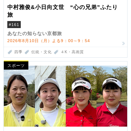
中村雅俊&小日向文世 “心の兄弟”ふたり
旅
#161
あなたの知らない京都旅
2026年8月10日（月）よる9：00～9：54
四季
伝統・文化
４K・高画質
スポーツ