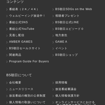
コンテンツ
番組表（２Ｋ／４Ｋ）
BS朝日SDGs on the Web
ウェルビーイング放送中！
視聴者プレゼント
番組公式SNS
BS朝日公式LINE
番組公式YouTube
BS朝日エピソード０
見逃し配信
地方創生
AMBER GAMES
GAME A
BS朝日セールスサイト
イベント
関連商品
BS朝日ショップ
Program Guide For Buyers
BS朝日について
会社概要
採用情報
ニュースリリース
放送番組審議会
放送番組の種別の公表制度
個人情報保護方針
個人情報の取扱いについて
オンラインサービスにおける