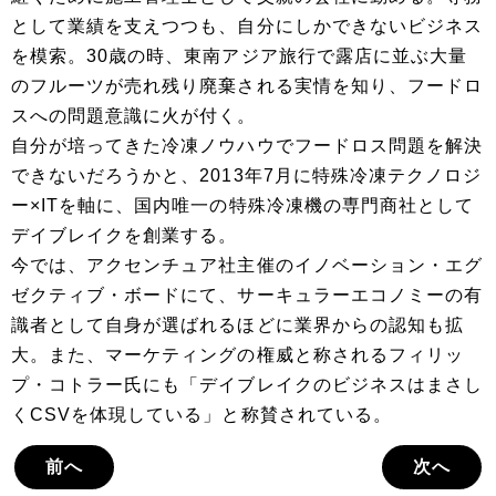
として業績を支えつつも、自分にしかできないビジネス
を模索。30歳の時、東南アジア旅行で露店に並ぶ大量
のフルーツが売れ残り廃棄される実情を知り、フードロ
スへの問題意識に火が付く。
自分が培ってきた冷凍ノウハウでフードロス問題を解決
できないだろうかと、2013年7月に特殊冷凍テクノロジ
ー×ITを軸に、国内唯一の特殊冷凍機の専門商社として
デイブレイクを創業する。
今では、アクセンチュア社主催のイノベーション・エグ
ゼクティブ・ボードにて、サーキュラーエコノミーの有
識者として自身が選ばれるほどに業界からの認知も拡
大。また、マーケティングの権威と称されるフィリッ
プ・コトラー氏にも「デイブレイクのビジネスはまさし
くCSVを体現している」と称賛されている。
前へ
次へ