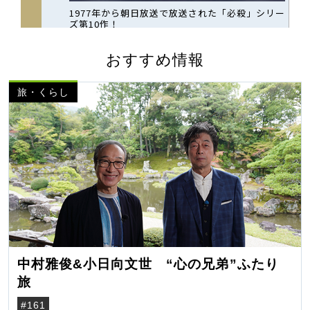
おすすめ情報
旅・くらし
中村雅俊&小日向文世 “心の兄弟”ふたり
旅
#161