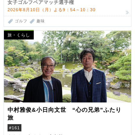
女子ゴルフペアマッチ選手権
2026年8月10日（月）よる9：54～10：30
ゴルフ
趣味
旅・くらし
中村雅俊&小日向文世 “心の兄弟”ふたり
旅
#161