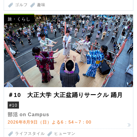
ゴルフ
趣味
旅・くらし
＃10 大正大学 大正盆踊りサークル 踊月
#10
部活 on Campus
2026年8月9日（日）よる6：54～7：00
ライフスタイル
ヒューマン