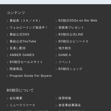
コンテンツ
番組表（２Ｋ／４Ｋ）
BS朝日SDGs on the Web
ウェルビーイング放送中！
視聴者プレゼント
番組公式SNS
BS朝日公式LINE
番組公式YouTube
BS朝日エピソード０
見逃し配信
地方創生
AMBER GAMES
GAME A
BS朝日セールスサイト
イベント
関連商品
BS朝日ショップ
Program Guide For Buyers
BS朝日について
会社概要
採用情報
ニュースリリース
放送番組審議会