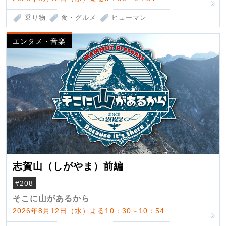
乗り物
食・グルメ
ヒューマン
エンタメ・音楽
志賀山（しがやま）前編
#208
そこに山があるから
2026年8月12日（水）よる10：30～10：54