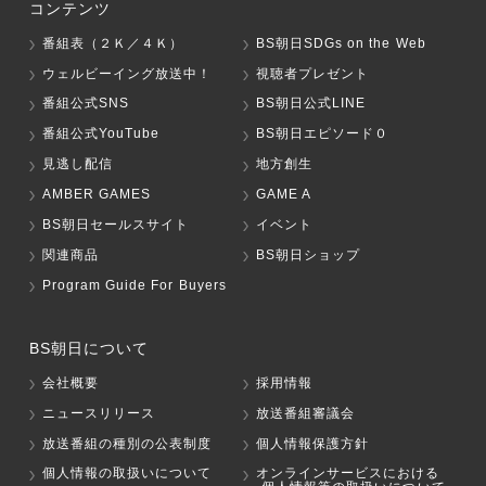
コンテンツ
番組表（２Ｋ／４Ｋ）
BS朝日SDGs on the Web
ウェルビーイング放送中！
視聴者プレゼント
番組公式SNS
BS朝日公式LINE
番組公式YouTube
BS朝日エピソード０
見逃し配信
地方創生
AMBER GAMES
GAME A
BS朝日セールスサイト
イベント
関連商品
BS朝日ショップ
Program Guide For Buyers
BS朝日について
会社概要
採用情報
ニュースリリース
放送番組審議会
放送番組の種別の公表制度
個人情報保護方針
個人情報の取扱いについて
オンラインサービスにおける