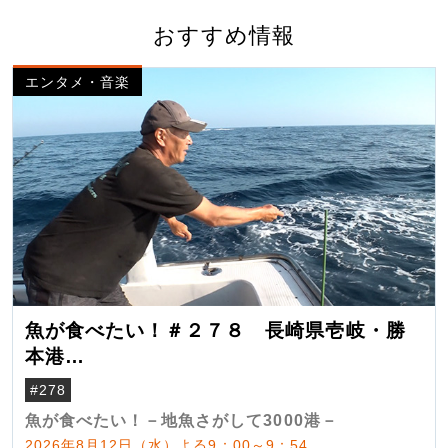
おすすめ情報
エンタメ・音楽
魚が食べたい！＃２７８ 長崎県壱岐・勝
本港
（クロマグロ）
#278
魚が食べたい！－地魚さがして3000港－
2026年8月12日（水）よる9：00～9：54