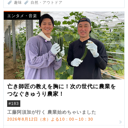
趣味
自然・アウトドア
エンタメ・音楽
亡き師匠の教えを胸に！次の世代に農業を
つなぐきゅうり農家！
#183
工藤阿須加が行く 農業始めちゃいました
2026年8月12日（水）よる10：00～10：30